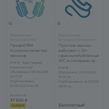
Решения для
Решения для
Битрикс24/CRM/
Битрикс24/Телефония
Телефония
ПрофиCRM:
Простые звонки -
Контроль качества
работают с 25+
звонков
офисными\облачными
АТС и сотовыми на
PHP 8
Адаптивный
Android
Композитный
PHP 8
Обновлено: 08.06.2026
Обновлено: 25.06.2026
23:01:33
15:09:06
Опубликовано:
Опубликовано: 16.07.2015
10.06.2025 14:40:47
08:57:44
50 000 ₽
37 500 ₽
Бесплатный
-
12 500 ₽