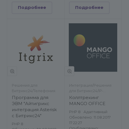
Подробнее
Подробнее
Решения для
Интеграция/Решения
Битрикс24/Телефония
для Битрикс24/IP-
телефония/Телефония
Программа для
Коллтрекинг
ЭВМ "Айтигрикс
MANGO OFFICE
интеграция Asterisk
PHP 8
Адаптивный
с Битрикс24"
Обновлено: 11.08.2017
17:22:27
PHP 8
Опубликовано: