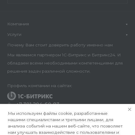
Компания
Услуги
Почему Вам стоит доверить работу именно нам
Мы являемся партнером 1С-Битрикс и Битрикс24. И
обладаем всеми необходимыми компетенциями для
решения задач различной сложности.
Профиль компании на сайтах:
+7 391 204-60-83
Заказать звонок
Мы используем файлы cookie, разработанные
нашими специалистами и третьими лицами, для
info@conversite.ru
анализа событий на нашем веб-сайте, что позволяет
нам улучшать взаимодействие с пользователями и
г. Красноярск, ул. Ладо Кецховели 22а, офис 8-28/1