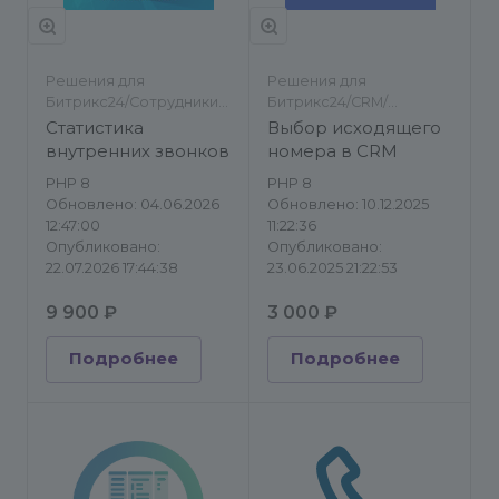
Решения для
Решения для
Битрикс24/Сотрудники/
Битрикс24/CRM/
Телефония
Телефония
Статистика
Выбор исходящего
внутренних звонков
номера в CRM
PHP 8
PHP 8
Обновлено: 04.06.2026
Обновлено: 10.12.2025
12:47:00
11:22:36
Опубликовано:
Опубликовано:
22.07.2026 17:44:38
23.06.2025 21:22:53
9 900 ₽
3 000 ₽
Подробнее
Подробнее