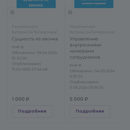
Решения для
Решения для
Битрикс24/Телефония/
Битрикс24/Телефония/
Другое
Другое
Сущность из звонка
Управление
внутренними
PHP 8
номерами
Обновлено: 09.04.2024
сотрудников
10:30:50
Опубликовано:
PHP 8
15.04.2024 07:44:48
Обновлено: 04.09.2024
11:57:03
Опубликовано:
11.09.2024 05:19:05
1 000 ₽
5 000 ₽
Подробнее
Подробнее