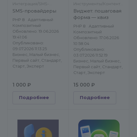
Интеграция/SMS-
Инструменты/Контент-
шлюзы/Обратная связь
менеджеру/Другое
SMS-провайдеры
Виджет: пошаговая
форма — квиз
PHP 8
Адаптивный
Композитный
PHP 8
Адаптивный
Обновлено: 19.06.2026
Композитный
19:41:06
Обновлено: 17.06.2026
Опубликовано:
10:58:04
09.07.2026 11:13:25
Опубликовано:
Бизнес, Малый бизнес,
03.07.2026 11:52:19
Первый сайт, Стандарт,
Бизнес, Малый бизнес,
Старт, Эксперт
Первый сайт, Стандарт,
Старт, Эксперт
1 000 ₽
15 000 ₽
Подробнее
Подробнее