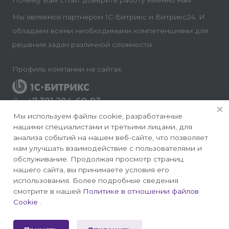
Мы являемся партнером 1С-Битрикс и Битрикс24. И
обладаем всеми необходимыми компетенциями для
решения задач различной сложности.
Профиль компании на сайтах:
+7 391 204-60-83
Заказать звонок
Мы используем файлы cookie, разработанные
нашими специалистами и третьими лицами, для
info@conversite.ru
анализа событий на нашем веб-сайте, что позволяет
нам улучшать взаимодействие с пользователями и
г. Красноярск, ул. Ладо Кецховели 22а, офис 8-28/1
обслуживание. Продолжая просмотр страниц
нашего сайта, вы принимаете условия его
использования. Более подробные сведения
смотрите в нашей
Политике в отношении файлов
Cookie
.
© 2026 Конверсайт - Разработка и продвижение
сайтов на 1С-Битрикс