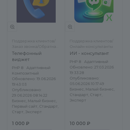
Поддержка клиентов/
Поддержка клиентов/
Заказ звонка/Обратная
Онлайн-консультанты
связь
Телефонный
ИИ - консультант
виджет
PHP 8
Адаптивный
Обновлено: 27.03.2026
PHP 8
Адаптивный
19:33:28
Композитный
Опубликовано:
Обновлено: 19.06.2026
05.06.2026 10:17:49
19:43:03
Бизнес, Малый бизнес,
Опубликовано:
Стандарт, Старт,
29.06.2026 08:14:22
Эксперт
Бизнес, Малый бизнес,
Первый сайт, Стандарт,
Старт, Эксперт
1 000 ₽
10 000 ₽