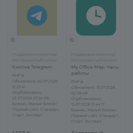
Поддержка клиентов/
Поддержка клиентов/
Инструменты/Контент-
Инструменты/Контент-
менеджеру/Обратная
менеджеру/Другое
Кнопка Telegram
My Office Map: Часы
связь
работы
PHP 8
Обновлено: 20.07.2026
PHP 8
12:23:41
Обновлено: 15.07.2026
Опубликовано:
02:36:48
23.07.2026 07:24:06
Опубликовано:
Бизнес, Малый бизнес,
15.07.2026 01:44:17
Первый сайт, Стандарт,
Бизнес, Малый бизнес,
Старт, Эксперт
Первый сайт, Стандарт,
Старт, Эксперт