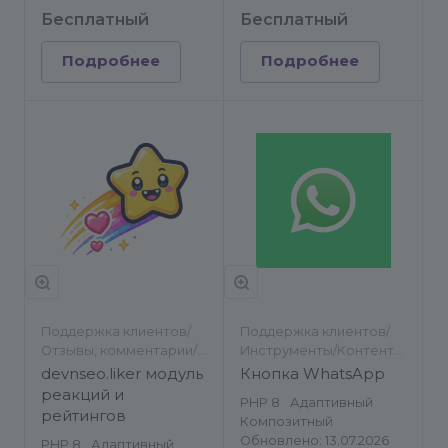
Бесплатный
Бесплатный
Подробнее
Подробнее
Поддержка клиентов/
Поддержка клиентов/
Отзывы, комментарии/
Инструменты/Контент-
Обратная связь
менеджеру/Обратная
devnseo.liker модуль
Кнопка WhatsApp
связь
реакций и
PHP 8
Адаптивный
рейтингов
Композитный
Обновлено: 13.07.2026
PHP 8
Адаптивный