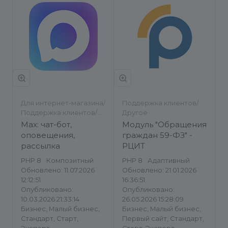
Для интернет-магазина/
Поддержка клиентов/
Поддержка клиентов/
Другое
Работа с заказами/
Max: чат-бот,
Модуль "Обращения
Обратная связь
оповещения,
граждан 59-ФЗ" -
рассылка
РЦИТ
PHP 8
Композитный
PHP 8
Адаптивный
Обновлено: 11.07.2026
Обновлено: 21.01.2026
12:12:51
16:36:51
Опубликовано:
Опубликовано:
10.03.2026 21:33:14
26.05.2026 15:28:09
Бизнес, Малый бизнес,
Бизнес, Малый бизнес,
Стандарт, Старт,
Первый сайт, Стандарт,