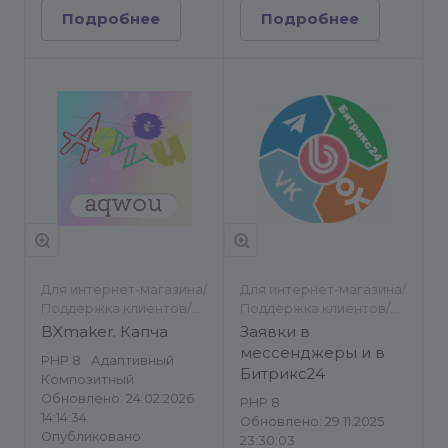
Подробнее
Подробнее
Для интернет-магазина/
Для интернет-магазина/
Поддержка клиентов/
Поддержка клиентов/
Другое/Другое
Другое/Другое
BXmaker. Капча
Заявки в
мессенджеры и в
PHP 8
Адаптивный
Битрикс24
Композитный
Обновлено: 24.02.2026
PHP 8
14:14:34
Обновлено: 29.11.2025
Опубликовано:
23:30:03