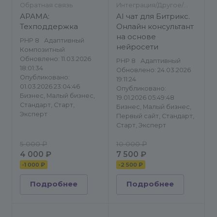
Обратная связь
Интеграция/Другое/
Онлайн-консультанты
АРАМА:
AI чат для Битрикс.
Техподдержка
Онлайн консультант
на основе
PHP 8
Адаптивный
нейросети
Композитный
Обновлено: 11.03.2026
PHP 8
Адаптивный
18:01:34
Обновлено: 24.03.2026
Опубликовано:
19:11:24
01.03.2026 23:04:46
Опубликовано:
Бизнес, Малый бизнес,
19.01.2026 05:49:48
Стандарт, Старт,
Бизнес, Малый бизнес,
Эксперт
Первый сайт, Стандарт,
Старт, Эксперт
5 000 ₽
10 000 ₽
4 000 ₽
7 500 ₽
-
1 000 ₽
-
2 500 ₽
Подробнее
Подробнее