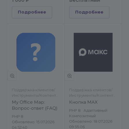
1 000 ₽
Бесплатный
Подробнее
Подробнее
Поддержка клиентов/
Поддержка клиентов/
Инструменты/Контент-
Инструменты/Контент-
менеджеру/Другое
менеджеру/Обратная
My Office Map:
Кнопка MAX
связь
Вопрос-ответ (FAQ)
PHP 8
Адаптивный
Композитный
PHP 8
Обновлено: 18.07.2026
Обновлено: 15.07.2026
09:55:06
04:52:40