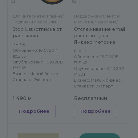
Для интернет-магазина/
Поддержка клиентов/
Подписки и рассылки
Маркетинг, реклама/
Статистика сайта/
Stop List (отписка от
Отслеживание email
Подписки и рассылки
рассылок)
рассылок для
Яндекс.Метрика
PHP 8
Обновлено: 10.07.2014
PHP 8
11:52:53
Обновлено: 16.01.2015
Опубликовано: 16.10.2012
17:51:42
17:13:55
Опубликовано: 31.10.2012
Бизнес, Малый бизнес,
14:22:11
Стандарт, Эксперт
Бизнес, Малый бизнес,
Стандарт, Эксперт
1 490 ₽
Бесплатный
Подробнее
Подробнее