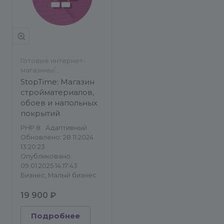
Готовые интернет-
магазины/
Строительство и
StopTime: Магазин
ремонт
стройматериалов,
обоев и напольных
покрытий
PHP 8
Адаптивный
Обновлено: 28.11.2024
13:20:23
Опубликовано:
09.01.2025 14:17:43
Бизнес, Малый бизнес
19 900 ₽
Подробнее