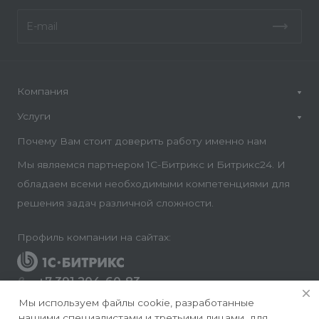
Компания
Услуги
Почему Вам стоит доверить работу именно нам
Мы являемся партнером 1С-Битрикс и Битрикс24. И
обладаем всеми необходимыми компетенциями для
решения задач различной сложности.
Профиль компании на сайтах:
+7 391 204-60-83
Заказать звонок
Мы используем файлы cookie, разработанные
нашими специалистами и третьими лицами, для