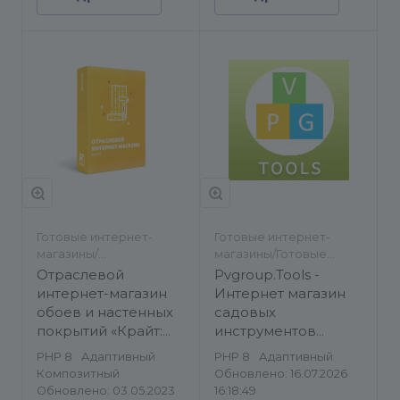
Готовые интернет-
Готовые интернет-
магазины/
магазины/Готовые
Строительство и
сайты/Строительство и
Отраслевой
Pvgroup.Tools -
ремонт
ремонт/Каталог
интернет-магазин
Интернет магазин
товаров, услуг
обоев и настенных
садовых
покрытий «Крайт:
инструментов
Обои.Paper»
№60158
PHP 8
Адаптивный
PHP 8
Адаптивный
Композитный
Обновлено: 16.07.2026
Обновлено: 03.05.2023
16:18:49