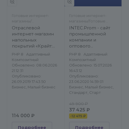
Готовые интернет-
Готовые интернет-
магазины/
магазины/Готовые
Строительство и
сайты/Строительство и
Отраслевой
INTEC.Prom - сайт
ремонт
ремонт/Корпоративный
интернет-магазин
промышленной
сайт
напольных
компании и
покрытий «Крайт:
оптового
Напольные
поставщика с B2B
PHP 8
Адаптивный
PHP 8
Адаптивный
покрытия.Floor»
кабинетом и
Композитный
Композитный
интернет-
Обновлено: 08.06.2026
Обновлено: 15.07.2026
магазином
21:12:31
16:43:12
Опубликовано:
Опубликовано:
26.09.2019 17:43:50
23.06.2020 14:59:01
Бизнес, Малый бизнес
Бизнес, Малый бизнес,
Стандарт, Старт
49 900 ₽
37 425 ₽
114 000 ₽
-
12 475 ₽
Подробнее
Подробнее