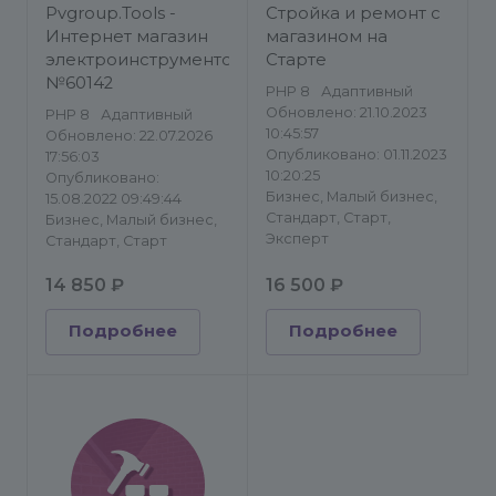
сайты/Строительство и
сайты/Строительство и
Pvgroup.Tools -
Стройка и ремонт с
ремонт/Каталог
ремонт/Каталог
Интернет магазин
магазином на
товаров, услуг
товаров, услуг
электроинструментов
Старте
№60142
PHP 8
Адаптивный
Обновлено: 21.10.2023
PHP 8
Адаптивный
10:45:57
Обновлено: 22.07.2026
Опубликовано: 01.11.2023
17:56:03
10:20:25
Опубликовано:
Бизнес, Малый бизнес,
15.08.2022 09:49:44
Стандарт, Старт,
Бизнес, Малый бизнес,
Эксперт
Стандарт, Старт
14 850 ₽
16 500 ₽
Подробнее
Подробнее