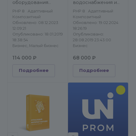
оборудования
водоснабжения и
«Крайт:
отопления «Крайт:
PHP 8
Адаптивный
PHP 8
Адаптивный
Инструменты.Tools»
Сантехника.SpecialFlat»
Композитный
Композитный
Обновлено: 08.12.2023
Обновлено: 19.02.2024
12:09:21
18:26:19
Опубликовано: 18.01.2019
Опубликовано:
18:38:54
28.08.2019 23:43:00
Бизнес, Малый бизнес
Бизнес
114 000 ₽
68 000 ₽
Подробнее
Подробнее