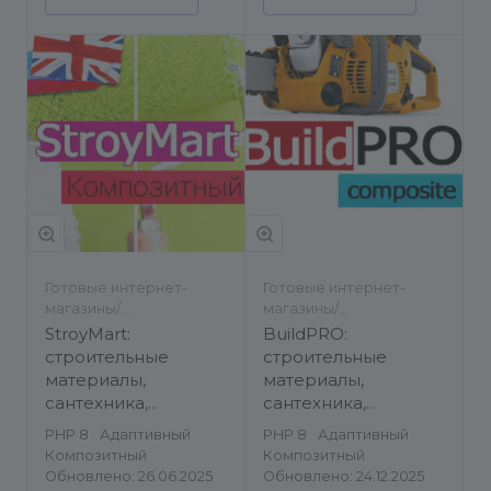
Готовые интернет-
Готовые интернет-
магазины/
магазины/
Строительство и
Строительство и
StroyMart:
BuildPRO:
ремонт
ремонт/Бытовая
строительные
строительные
техника, электроника и
материалы,
материалы,
оборудование
сантехника,
сантехника,
инструменты.
электроинструмент.
PHP 8
Адаптивный
PHP 8
Адаптивный
Шаблон интернет
Готовый интернет
Композитный
Композитный
магазина на 1С-
магазин
Обновлено: 26.06.2025
Обновлено: 24.12.2025