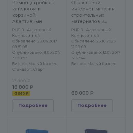
сайты/Строительство и
Строительство и
Ремонт,стройка с
Отраслевой
ремонт/Корпоративный
ремонт
каталогом и
интернет-магазин
сайт
корзиной.
строительных
Адаптивный
материалов и
инструментов
PHP 8
Адаптивный
PHP 8
Адаптивный
«Stroy-market 2.0»
Композитный
Композитный
Обновлено: 20.04.2017
Обновлено: 23.10.2023
09:51:05
12:20:09
Опубликовано: 11.05.2017
Опубликовано: 12.07.2017
19:00:57
17:37:44
Бизнес, Малый бизнес,
Бизнес, Малый бизнес
Стандарт, Старт
17 800 ₽
16 800 ₽
68 000 ₽
-
3 560 ₽
Подробнее
Подробнее