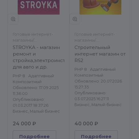
Готовые интернет-
Готовые интернет-
магазины/
магазины/
Строительство и
Строительство и
STROYKA - магазин
Строительный
ремонт/Авто
ремонт
ремонт и
интернет магазин от
стройка,электроинструмент,всё
R52
для авто и др.
PHP 8
Адаптивный
Композитный
PHP 8
Адаптивный
Обновлено: 20.07.2026
Композитный
15:27:35
Обновлено: 17.09.2025
Опубликовано:
11:36:00
03.07.2025 16:27:11
Опубликовано:
Бизнес, Малый бизнес
01.03.2017 18:37:26
Бизнес, Малый бизнес
24 000 ₽
40 000 ₽
Подробнее
Подробнее