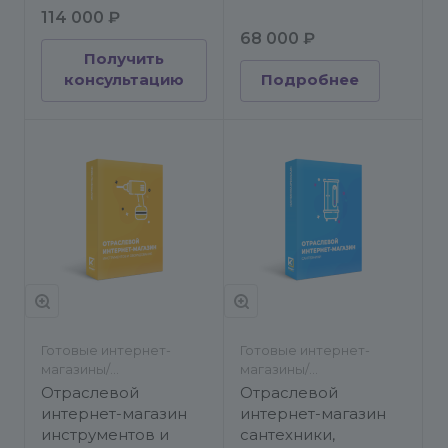
114 000 ₽
68 000 ₽
Получить
консультацию
Подробнее
Готовые интернет-
Готовые интернет-
магазины/
магазины/
Строительство и
Строительство и
Отраслевой
Отраслевой
ремонт/Бытовая
ремонт/Мебель
интернет-магазин
интернет-магазин
техника, электроника и
инструментов и
сантехники,
оборудование