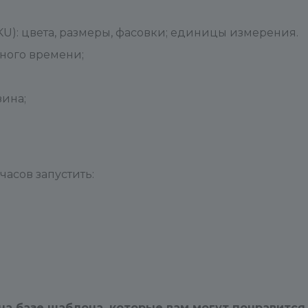
U): цвета, размеры, фасовки; единицы измерения.
ного времени;
зина;
асов запустить:
на базе шаблона, которые вам могут понравится