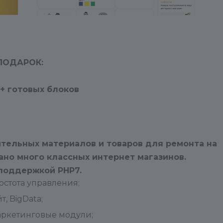
что логин и пароль
работоспособны!
- FTP аккаунт с правами на
чтение/запись
всех папок и
 ПОДАРОК:
файлов сайта (особенно папки
Bitrix).
0+ готовых блоков
хост:
логин:
пароль:
Если мы не сможем зайти к вам
тельных материалов и товаров для ремонта на
на сайт, то, скорее всего, не
ано много классных интернет магазинов.
сможем помочь.
 поддержкой PHP7.
Режим работы техподдержки: 
стота управления;
9:00 — 17:00 с Пн по Пт.
, BigData;
аркетинговые модули;