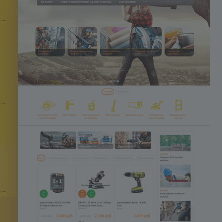
1. Создайте обращение в систе
поддержки клиентов
адресу:http://redsign.ru/support/
2. Если вопросов несколько –
пронумеруйте их. Мы ответим 
каждый из них по пунктам.
3. Для устранения проблем
всегда нужен доступ к
управлению сайтом. Для этого
предоставьте:
- Административный доступ 
сайт (адрес сайта, логин,
пароль)
. Сайт должен находить
в открытом доступе! Убедитесь,