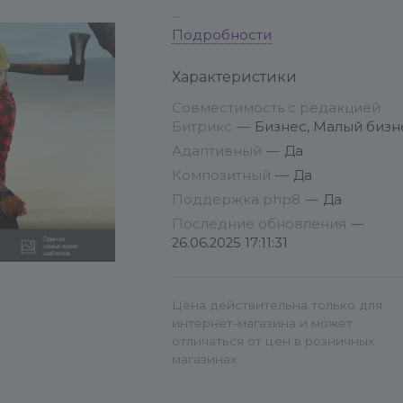
Перед установкой на
Подробности
существующий сайт
Характеристики
рекомендуется сделать
резервную копию.
Совместимость с редакцией
Битрикс
—
Бизнес, Малый бизн
Полная инструкция по серии
Адаптивный
—
Да
интернет-магазинов серии S-
Композитный
—
Да
LINE:
Поддержка php8
—
Да
http://www.redsign.ru/support/doc
Последние обновления
—
26.06.2025 17:11:31
Система поддержки клиентов:
http://redsign.ru/support/
Цена действительна только для
Особенности настройки:
интернет-магазина и может
отличаться от цен в розничных
1. Если вы не знакомы с
магазинах
принципами настройки
инфоблоков - все категории и