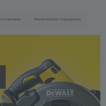
товары необходимо создавать 
СУЩЕСТВУЮЩЕМ инфоблоке
«Каталог товаров». При создан
Установка
Техническая поддержка
нового инфоблока товаров вам
будет необходимо:
- Продублировать ВСЕ настрой
из демо-инфоблока в новый.
- Создать пользовательские по
для нового инфоблока в
«Настройках продукта»
аналогично демо-инфоблоку.
- Перенастроить компоненты н
новый инфоблок.
Простыми словами –
ИСПОЛЬЗУЙТЕ