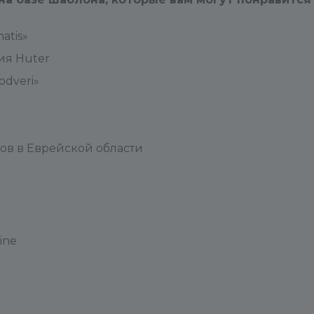
atis»
ия Huter
dveri»
ов в Еврейской области
ine