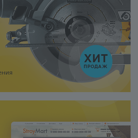
СУЩЕСТВУЮЩИЙ ИНФОБЛОК
Приобретение решения
предполагает
самостоятельную работу
пользователя с использовани
документации. Любые
настройки решения под ваши
задачи, в т.ч. интеграция с
вашей базой 1С являются
коммерческой услугой и
оплачиваются отдельно.
ПРАВИЛА ОБРАЩЕНИЯ В
ТЕХПОДДЕРЖКУ
Мы ценим ваше время и проси
взаимности. Поэтому существу
3 простых, но ключевых правил
обращения в техподдержку.