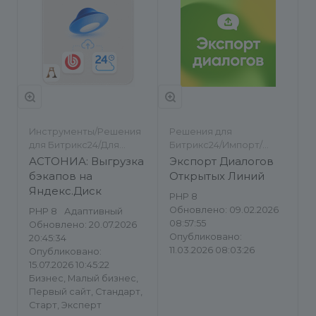
Инструменты/Решения
Решения для
для Битрикс24/Для
Битрикс24/Импорт/
разработчиков/
экспорт/Другое
АСТОНИА: Выгрузка
Экспорт Диалогов
Импорт/экспорт
бэкапов на
Открытых Линий
Яндекс.Диск
PHP 8
Обновлено: 09.02.2026
PHP 8
Адаптивный
08:57:55
Обновлено: 20.07.2026
Опубликовано:
20:45:34
11.03.2026 08:03:26
Опубликовано:
15.07.2026 10:45:22
Бизнес, Малый бизнес,
Первый сайт, Стандарт,
Старт, Эксперт