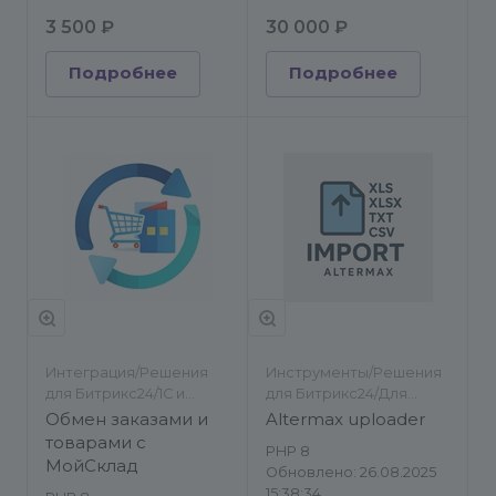
3 500 ₽
30 000 ₽
Подробнее
Подробнее
Интеграция/Решения
Инструменты/Решения
для Битрикс24/1С и
для Битрикс24/Для
другие ERP/Импорт/
разработчиков/
Обмен заказами и
Altermax uploader
экспорт
Импорт/экспорт
товарами с
PHP 8
МойСклад
Обновлено: 26.08.2025
15:38:34