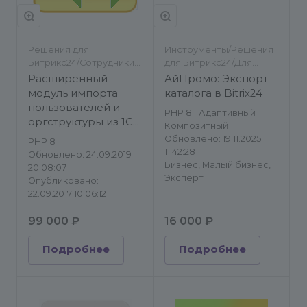
Решения для
Инструменты/Решения
Битрикс24/Сотрудники/
для Битрикс24/Для
Импорт/экспорт
разработчиков/
Расширенный
АйПромо: Экспорт
Импорт/экспорт
модуль импорта
каталога в Bitrix24
пользователей и
PHP 8
Адаптивный
оргструктуры из 1С
Композитный
ЗУП
Обновлено: 19.11.2025
PHP 8
11:42:28
Обновлено: 24.09.2019
Бизнес, Малый бизнес,
20:08:07
Эксперт
Опубликовано:
22.09.2017 10:06:12
99 000 ₽
16 000 ₽
Подробнее
Подробнее