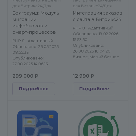
Инструменты/Решения
Инструменты/Решения
для Битрикс24/Для
для Битрикс24/Для
разработчиков/
разработчиков/
Бэкграунд: Модуль
Интеграция заказов
Импорт/экспорт
Импорт/экспорт
миграции
с сайта в Битрикс24
инфоблоков и
PHP 8
Адаптивный
смарт-процессов
Обновлено: 19.02.2026
15:53:50
PHP 8
Адаптивный
Опубликовано:
Обновлено: 26.05.2025
26.08.2025 18:04:20
08:55:33
Бизнес, Малый бизнес
Опубликовано:
27.08.2025 14:06:13
299 000 ₽
12 990 ₽
Подробнее
Подробнее