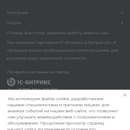
Компания
Услуги
Почему Вам стоит доверить работу именно нам
Мы являемся партнером 1С-Битрикс и Битрикс24. И
обладаем всеми необходимыми компетенциями для
решения задач различной сложности.
Профиль компании на сайтах:
+7 391 204-60-83
Заказать звонок
Мы используем файлы cookie, разработанные
нашими специалистами и третьими лицами, для
info@conversite.ru
анализа событий на нашем веб-сайте, что позволяет
нам улучшать взаимодействие с пользователями и
г. Красноярск, ул. Ладо Кецховели 22а, офис 8-28/1
обслуживание. Продолжая просмотр страниц
нашего сайта, вы принимаете условия его