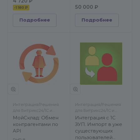
4 720 ₽
50 000 ₽
-
1 180 ₽
Подробнее
Подробнее
Интеграция/Решения
Интеграция/Решения
для Битрикс24/1С и
для Битрикс24/1С и
другие ERP/Импорт/
другие ERP/Импорт/
МойСклад: Обмен
Интеграция c 1С
экспорт
экспорт
контрагентами по
ЗУП. Импорт в уже
API
существующих
пользователей
PHP 8