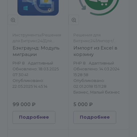
Инструменты/Решения
Решения для
для Битрикс24/Для
Битрикс24/Импорт/
разработчиков/
экспорт
Бэкграунд: Модуль
Импорт из Excel в
Импорт/экспорт
миграции
корзину
PHP 8
Адаптивный
PHP 8
Адаптивный
Обновлено: 18.03.2025
Обновлено: 14.03.2024
07:30:41
15:28:58
Опубликовано:
Опубликовано:
22.05.2025 14:45:14
02.01.2018 15:11:28
Бизнес, Малый бизнес
99 000 ₽
5 000 ₽
Подробнее
Подробнее