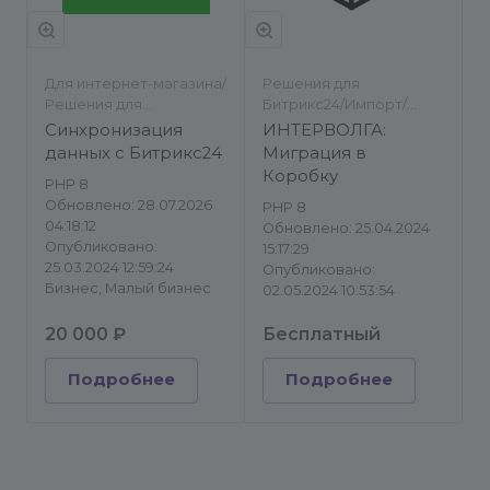
Для интернет-магазина/
Решения для
Решения для
Битрикс24/Импорт/
Битрикс24/Импорт/
экспорт
Синхронизация
ИНТЕРВОЛГА:
экспорт
данных с Битрикс24
Миграция в
Коробку
PHP 8
Обновлено: 28.07.2026
PHP 8
04:18:12
Обновлено: 25.04.2024
Опубликовано:
15:17:29
25.03.2024 12:59:24
Опубликовано:
Бизнес, Малый бизнес
02.05.2024 10:53:54
20 000 ₽
Бесплатный
Подробнее
Подробнее