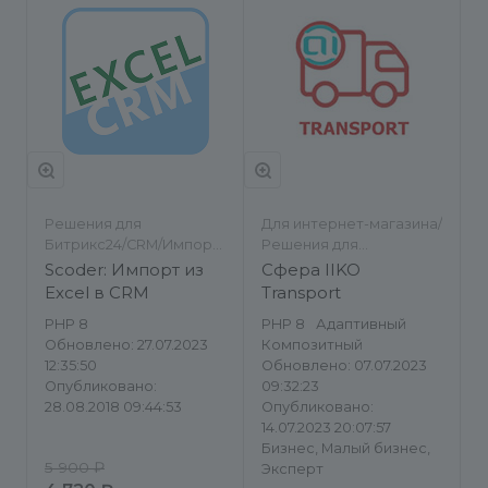
Решения для
Для интернет-магазина/
Битрикс24/CRM/Импорт/
Решения для
экспорт
Битрикс24/Работа с
Scoder: Импорт из
Сфера IIKO
заказами/Импорт/
Excel в CRM
Transport
экспорт
PHP 8
PHP 8
Адаптивный
Обновлено: 27.07.2023
Композитный
12:35:50
Обновлено: 07.07.2023
Опубликовано:
09:32:23
28.08.2018 09:44:53
Опубликовано:
14.07.2023 20:07:57
Бизнес, Малый бизнес,
5 900 ₽
Эксперт