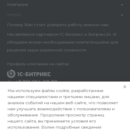
Компания
Услуги
Почему Вам стоит доверить работу именно нам
Мы являемся партнером 1С-Битрикс и Битрикс24. И
обладаем всеми необходимыми компетенциями для
решения задач различной сложности.
Профиль компании на сайтах:
+7 391 204-60-83
Заказать звонок
Мы используем файлы cookie, разработанные
нашими специалистами и третьими лицами, для
info@conversite.ru
анализа событий на нашем веб-сайте, что позволяет
нам улучшать взаимодействие с пользователями и
г. Красноярск, ул. Ладо Кецховели 22а, офис 8-28/1
обслуживание. Продолжая просмотр страниц
нашего сайта, вы принимаете условия его
использования. Более подробные сведения