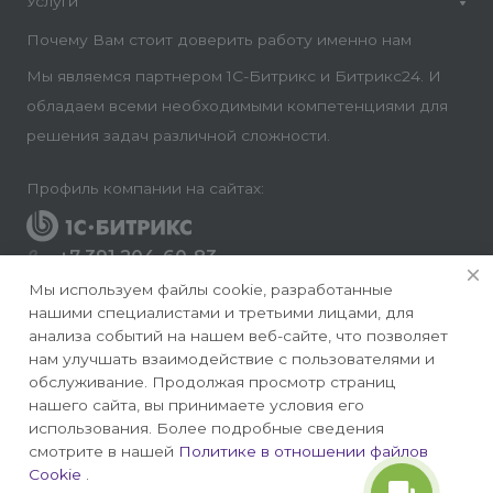
Услуги
Почему Вам стоит доверить работу именно нам
Мы являемся партнером 1С-Битрикс и Битрикс24. И
обладаем всеми необходимыми компетенциями для
решения задач различной сложности.
Профиль компании на сайтах:
+7 391 204-60-83
Заказать звонок
Мы используем файлы cookie, разработанные
нашими специалистами и третьими лицами, для
info@conversite.ru
анализа событий на нашем веб-сайте, что позволяет
нам улучшать взаимодействие с пользователями и
г. Красноярск, ул. Ладо Кецховели 22а, офис 8-28/1
обслуживание. Продолжая просмотр страниц
нашего сайта, вы принимаете условия его
использования. Более подробные сведения
смотрите в нашей
Политике в отношении файлов
Cookie
.