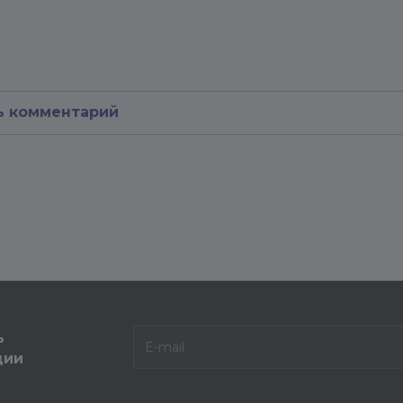
ь комментарий
ь
ции