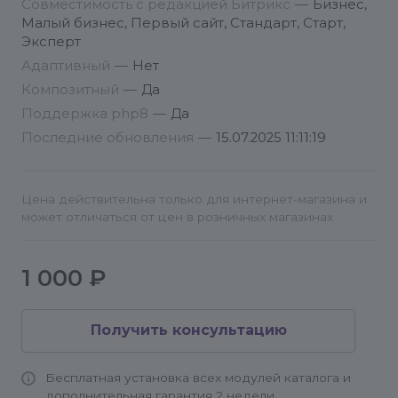
Совместимость с редакцией Битрикс
—
Бизнес,
инфоблоки, статичные страницы и задать им
Малый бизнес, Первый сайт, Стандарт, Старт,
параметры для выгрузки.
Эксперт
Адаптивный
—
Нет
Инструкция по установке и настройке.
Композитный
—
Да
Служба поддержки модуля: info@conversite.ru
Поддержка php8
—
Да
Последние обновления
—
15.07.2025 11:11:19
Мы можем сделать все за Вас.
Цена действительна только для интернет-магазина и
может отличаться от цен в розничных магазинах
1 000 ₽
Получить консультацию
Бесплатная установка всех модулей каталога и
дополнительная гарантия 2 недели