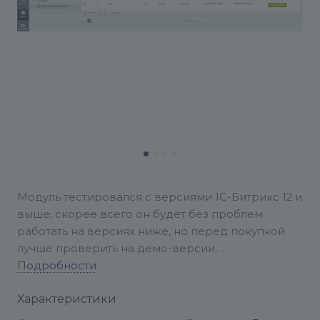
Модуль тестировался с версиями 1С-Битрикс 12 и
выше, скорее всего он будет без проблем
работать на версиях ниже, но перед покупкой
лучше проверить на демо-версии.
Подробности
После установки модуля необходимо перейти в
Характеристики
категорию "Сервисы" -> "SolverWeb" -> "Умная
карта сайта (sitemap.xml)", выбрать необходимые