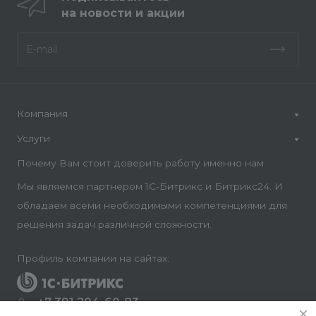
на новости и акции
Компания
Услуги
Почему Вам стоит доверить работу именно нам
Мы являемся партнером 1С-Битрикс и Битрикс24. И
обладаем всеми необходимыми компетенциями для
решения задач различной сложности.
Профиль компании на сайтах:
+7 391 204-60-83