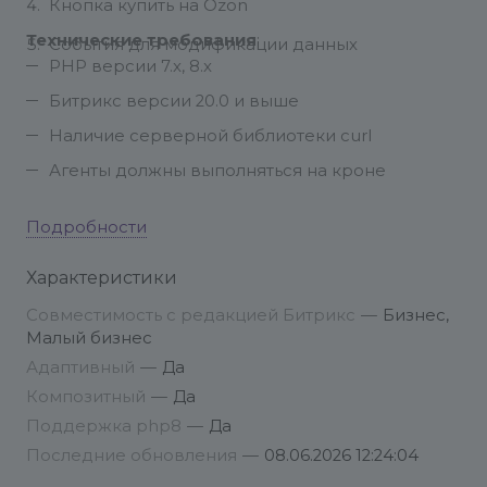
Кнопка купить на Ozon
Технические требования
:
События для модификации данных
PHP версии 7.x, 8.x
Битрикс версии 20.0 и выше
Наличие серверной библиотеки curl
Агенты должны выполняться на кроне
Подробности
Характеристики
Совместимость с редакцией Битрикс
—
Бизнес,
Малый бизнес
Адаптивный
—
Да
Композитный
—
Да
Поддержка php8
—
Да
Последние обновления
—
08.06.2026 12:24:04