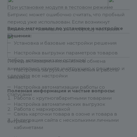
При установке модуля в тестовом режиме
Битрикс может ошибочно считать, что пробный
период уже использован. Если возникнут
Видео-материалы по установке и настройке
сложности - напишите мне, сброшу тестовый.
решения:
Установка и базовые настройки решения
Настройка выгрузки параметров товаров
(отбор, источники цен остатков)
Перед активацией механизмов обмена
внимательно изучите инструкцию к решению и
Настройка загрузки, обновления и работы
сделайте все настройки
заказами
Настройка автоматизации работы со
Полезная информация и частые вопросы:
статусами
Работа с крупногабаритными товарами
Настройка автоматических выгрузок
Работа с маркировкой
Связь карточки товара в озоне и товара в
Интеграция сайта с несколькими личными
битриксе
кабинетами