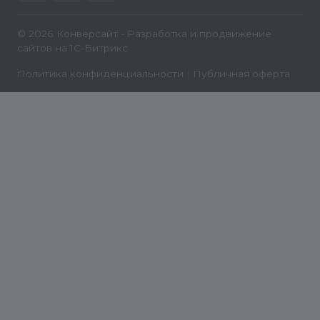
© 2026 Конверсайт - Разработка и продвижение
сайтов на 1С-Битрикс
Политика конфиденциальности
|
Публичная оферта