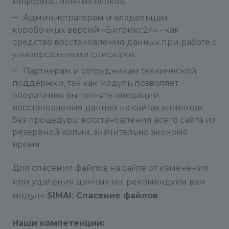
информационных блоков.
картинка и файлы свойств восстанавливаются в
файловой таблице и физически в папке upload
Администраторам и владельцам
со своими подпапками.
коробочных версий «Битрикс24» - как
средство восстановления данных при работе с
Есть возможность бекапа всех элементов
универсальными списками.
инфоблока за один сеанс. Для этого на странице
Партнерам и сотрудникам технической
"Резервирование данных" надо щелкнуть по
поддержки, так как модуль позволяет
ссылке "Массовый бекап" для нужного
оперативно выполнять операции
инфоблока. Во всплывающем окошке будет
восстановления данных на сайтах клиентов
кнопка для запуска массового бекапа при
без процедуры восстановления всего сайта из
условии, что в инфоблоке имеется хоть один
резервной копии, значительно экономя
элемент. Массовый бекап работает через ajax.
время.
Поля каталога, цены, складской учет,
Для спасения файлов на сайте от изменения
документооборот и бизнес-процессы для
или удаления данных мы рекомендуем вам
элементов в текущей версии не бекапируются.
модуль
SIMAI: Спасение файлов
Поэтому для инфоблоков, использующих их,
модуль лучше не использовать.
Наши компетенции: