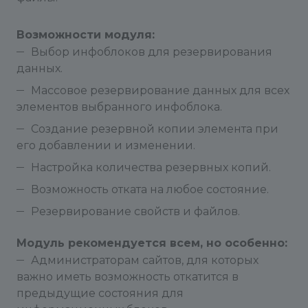
восстанавливаются такими, какими они были на
момент записи копии. Что касается разделов, то
они не восстанавливаются (бекапирование
Возможности модуля:
разделов потребовало бы сохранения всех
Выбор инфоблоков для резервирования
вложенных разделов и сильно усложнило бы
данных.
модуль). Стоит учесть: инфоблок
Массовое резервирование данных для всех
восстанавливается с сохранением значений
элементов выбранного инфоблока.
свойств в общей таблице, даже если до того
Создание резервной копии элемента при
сохранял их в отдельных.
его добавлении и изменении.
Если же тип и инфоблок существуют, то
Настройка количества резервных копий.
информация о них не меняется, сами свойства
Возможность отката на любое состояние.
не обновляется. Модуль в этом случае
Резервирование свойств и файлов.
восстанавливает элемент с привязками к
разделам и значения свойств. Если тип свойства
Модуль рекомендуется всем, но особенно:
с момента сохранения копии изменился, это
Администраторам сайтов, для которых
может вызвать определенные проблемы. Если
важно иметь возможность откатится в
свойство было удалено, оно не будет
предыдущие состояния для
восстановлено. Картинка анонса, детальная