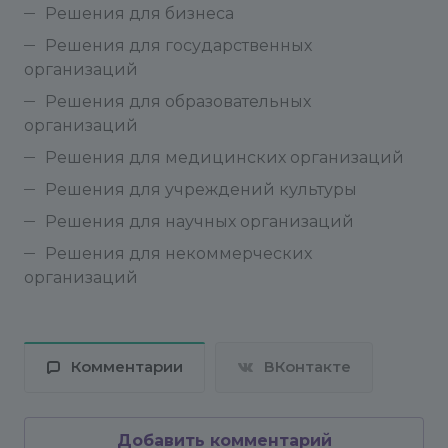
Решения для бизнеса
Стоит помнить, что при увеличении числа
сохраняемых состояний модуля его таблицы
Решения для государственных
будут пропорционально разрастаться. Поэтому
организаций
не стоит задавать число состояний более 5-7.
Решения для образовательных
ТЕХНИЧЕСКАЯ ПОДДЕРЖКА
организаций
Решения для медицинских организаций
Решения для учреждений культуры
Решения для научных организаций
Решения для некоммерческих
организаций
Комментарии
ВКонтакте
Добавить комментарий