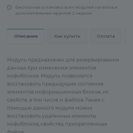
ниже список самих копий. Фильтр, кроме
Бесплатная установка всех модулей каталога и
прочего, позволяет отделить копии удаленных
дополнительная гарантия 2 недели
элементов от копий существующих.
Для каждого элемента может быть по несколько
Описание
Как купить
Оплата
копий, их число зависит от настроек модуля и от
того, сколько раз элемент обновлялся после
установки модуля. Выбрав нужную копию,
Модуль предназначен для резервирования
запускаем ее восстановление.
данных при изменении элементов
инфоблоков. Модуль позволяется
Если инфоблок выбранного элемента был к
этому моменту целиком удален, то он
восстановить предыдущие состояния
восстанавливается. Если был удален его тип, то
элементов информационных блоков, их
восстанавливается и тип. Но надо учитывать, что
свойств, в том числе и файлов. Также с
информация об инфобоке и типе записывается
помощью данного модуля можно
вмодуле лишь один раз, поэтому к моменту
восстановить удаленные элементы
восстановления можут быть не совсем
инфоблоков, свойства, прикрепленные
актуальной. Свойства удаленного инфоблока
файлы.