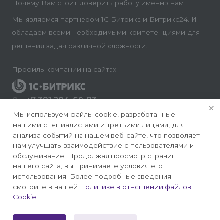
Почему Вам стоит доверить работу именно нам
Мы являемся партнером 1С-Битрикс и Битрикс24. И
обладаем всеми необходимыми компетенциями для
решения задач различной сложности.
Профиль компании на сайтах:
+7 391 204-60-83
Заказать звонок
Мы используем файлы cookie, разработанные
нашими специалистами и третьими лицами, для
info@conversite.ru
анализа событий на нашем веб-сайте, что позволяет
нам улучшать взаимодействие с пользователями и
г. Красноярск, ул. Ладо Кецховели 22а, офис 8-28/1
обслуживание. Продолжая просмотр страниц
нашего сайта, вы принимаете условия его
использования. Более подробные сведения
смотрите в нашей
Политике в отношении файлов
Cookie
.
© 2026 Конверсайт - Разработка и продвижение
сайтов на 1С-Битрикс