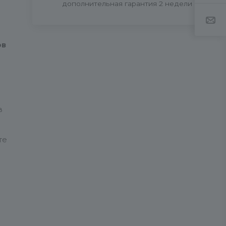
дополнительная гарантия 2 недели
ов
в
те