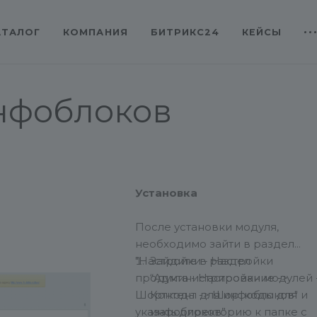
АТАЛОГ
КОМПАНИЯ
БИТРИКС24
КЕЙСЫ
нфоблоков
Установка
После установки модуля,
необходимо зайти в раздел
"Настройки - Настройки
Зайдите в раздел
продукта - Настройки модулей 
“Администрирование ->
Шорткоды для инфоблоков" и
Контент -> Шорткоды для
указать директорию к папке с
инфоблоков”