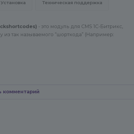
Установка
Техническая поддержка
ckshortcodes)
- это модуль для CMS 1С-Битрикс,
у из так называемого “шорткода” (Например:
ь комментарий