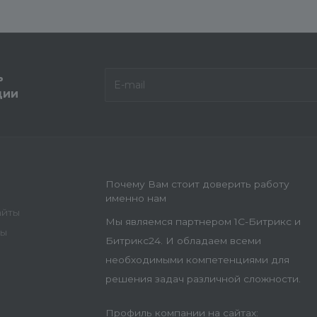
ь
ции
Почему Вам стоит доверить работу
именно нам
айты
Мы являемся партнером 1С-Битрикс и
ны
Битрикс24. И обладаем всеми
необходимыми компетенциями для
решения задач различной сложности.
Профиль компании на сайтах: