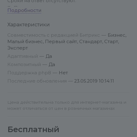
Сроки на ответ отсутствуют.
Приложить скриншоты.
Подробности
Правила для письма:
Прислать доступы до админки и фтп
Характеристики
(желательно)
Совместимость с редакцией Битрикс
—
Бизнес,
Малый бизнес, Первый сайт, Стандарт, Старт,
Эксперт
Адаптивный
—
Да
Композитный
—
Да
Поддержка php8
—
Нет
Последние обновления
—
23.05.2019 10:14:11
Цена действительна только для интернет-магазина и
может отличаться от цен в розничных магазинах
Бесплатный