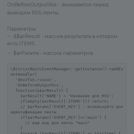
OnBeforeOutputRss
- вызывается перед
выводом RSS-ленты.
Параметры:
&$arResult - массив результата в котором
есть ITEMS.
$arParams - массив параметров
\Bitrix\Main\EventManager::getInstance()->addEv
entHandler(

  'dev2fun.rssout',

  'OnBeforeOutputRss',

  function(&$arResult) {

    $arResult['NAME'] = 'Название для RSS';

    if(empty($arResult['ITEMS'])) return;

    // $arParams['EVENT_KEY'] - используйте для 
идентификации ленты

    if($arParams['EVENT_KEY']=='main') {

      // ваш код для ленты "main"

    }

    foreach ($arResult['ITEMS'] as &$arItem) {
