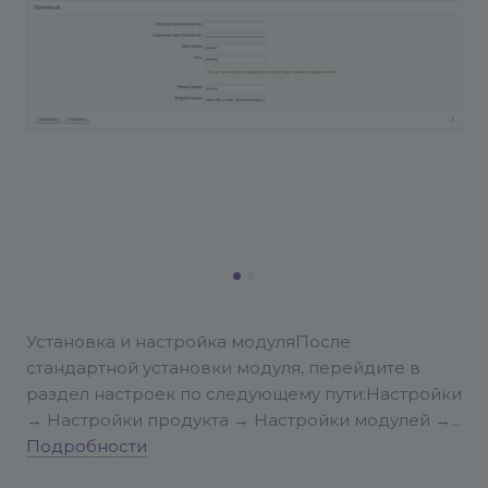
Установка и настройка модуля
После
стандартной установки модуля, перейдите в
раздел настроек по следующему пути:
Настройки
→ Настройки продукта → Настройки модулей →
Резервное копирование в Облако VK
Подробности
---
1.
Введите Access key и Secret key
Укажите ключ