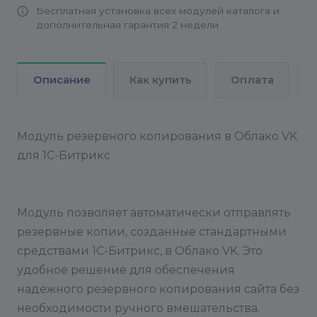
Бесплатная установка всех модулей каталога и
>> /dev/null
Более подробно о настройке
дополнительная гарантия 2 недели
резервного копирования из командной строки
вы можете узнать в курсе "Администратор.
Базовый" на официальном сайте 1С-Битрикс:
Описание
Как купить
Оплата
Резервное копирование из командной строки
---
После настройки
После ввода всех данных,
модуль будет готов к работе. Резервные копии
будут автоматически отправляться в указанную
Модуль резервного копирования в Облако VK
директорию в VK.
для 1С-Битрикс
Модуль позволяет автоматически отправлять
резервные копии, созданные стандартными
средствами 1С-Битрикс, в Облако VK. Это
удобное решение для обеспечения
надёжного резервного копирования сайта без
необходимости ручного вмешательства.