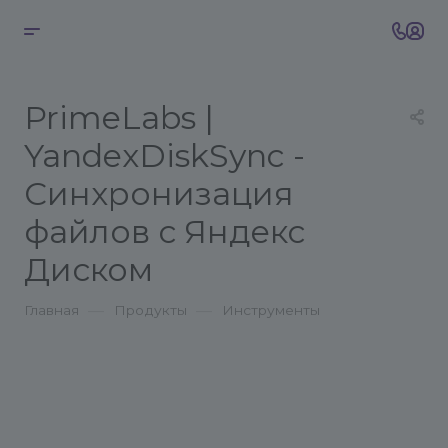
PrimeLabs |
YandexDiskSync -
Синхронизация
файлов с Яндекс
Диском
—
—
Главная
Продукты
Инструменты