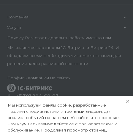
Компания
Услуги
Почему Вам стоит доверить работу именно нам
Мы являемся партнером 1С-Битрикс и Битрикс24. И
обладаем всеми необходимыми компетенциями для
решения задач различной сложности.
Профиль компании на сайтах:
+7 391 204-60-83
Заказать звонок
Мы используем файлы cookie, разработанные
нашими специалистами и третьими лицами, для
info@conversite.ru
анализа событий на нашем веб-сайте, что позволяет
нам улучшать взаимодействие с пользователями и
г. Красноярск, ул. Ладо Кецховели 22а, офис 8-28/1
обслуживание. Продолжая просмотр страниц