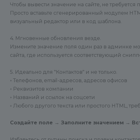
Чтобы вывести значение на сайте, не требуется
Просто вставьте сгенерированный модулем HTML
визуальный редактор или в код шаблона.
4. Мгновенные обновления везде.
Измените значение поля один раз в админке мод
сайта, где используется соответствующий сниппе
5. Идеально для "Контактов" и не только.
◦ Телефонов, email-адресов, адресов офисов
◦ Реквизитов компании
◦ Названий и ссылок на соцсети
◦ Любого другого текста или простого HTML, тр
Создайте поле → Заполните значением → Вст
Избавьтесь от рутины поиска и правки контакт