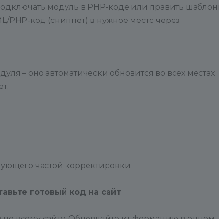
 подключать модуль в PHP-коде или править шаблон
/PHP-код (сниппет) в нужное место через
уля – оно автоматически обновится во всех местах
т.
ебующего частой корректировки.
авьте готовый код на сайт
ов по всему сайту. Обновляйте информацию в одном