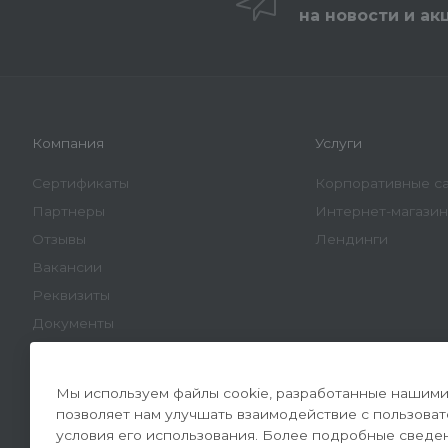
на новости и ак
Компания
Услуги
Сертификаты
Корпоративные с
Партнеры
Интернет-магази
Отзывы
Лендинги
Вакансии
Реквизиты
Документы
Мы используем файлы cookie, разработанные нашими 
позволяет нам улучшать взаимодействие с пользова
условия его использования. Более подробные сведе