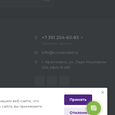
+7 391 204-60-83
Заказать звонок
info@conversite.ru
г. Красноярск, ул. Ладо Кецховели
22а, офис 8-28/1
Принять
нашем веб-сайте, что
 сайта, вы принимаете
Отклонить