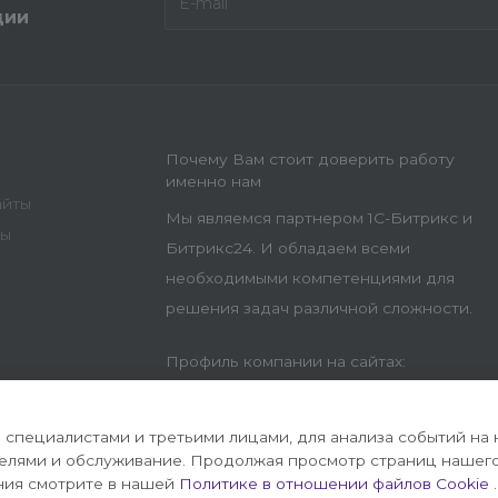
ции
Почему Вам стоит доверить работу
именно нам
айты
Мы являемся партнером 1С-Битрикс и
ны
Битрикс24. И обладаем всеми
необходимыми компетенциями для
решения задач различной сложности.
Профиль компании на сайтах:
специалистами и третьими лицами, для анализа событий на 
телями и обслуживание. Продолжая просмотр страниц нашего
ния смотрите в нашей
Политике в отношении файлов Cookie
.