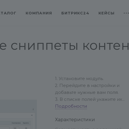
АТАЛОГ
КОМПАНИЯ
БИТРИКС24
КЕЙСЫ
е сниппеты контен
1. Установите модуль.
2. Перейдите в настройки и
добавьте нужные вам поля.
3. В списке полей укажите их
значения и вставьте
Подробности
предоставленный модулем код
Характеристики
нужные места на вашем сайте.
Ткехническая поддержка: