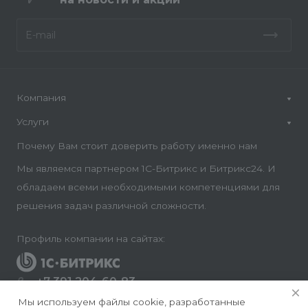
Компания
Услуги
Почему Вам стоит доверить работу именно нам
Мы являемся партнером 1С-Битрикс и Битрикс24. И
обладаем всеми необходимыми компетенциями для
решения задач различной сложности.
Профиль компании на сайтах:
+7 391 204-60-83
Заказать звонок
Мы используем файлы cookie, разработанные