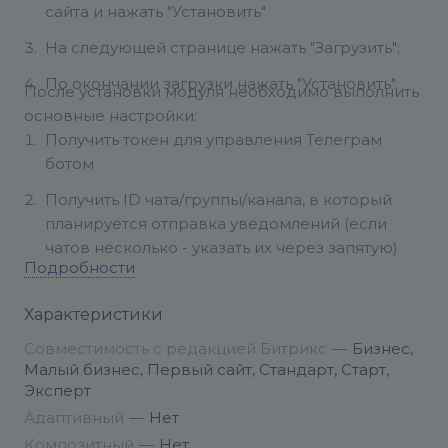
сайта и нажать "Установить"
На следующей странице нажать "Загрузить";
По окончании загрузки нажать "Установить".
После установки модуля необходимо выполнить
основные настройки:
Получить токен для управления Телеграм
ботом
Получить ID чата/группы/канала, в который
планируется отправка уведомлений (если
чатов несколько - указать их через запятую)
Подробности
Заполнить полученные данные в
соответствующие настройки модуля,
Характеристики
сохранить данные и нажать на кнопку
Совместимость с редакцией Битрикс
—
Бизнес,
"Отправить" для проверки доступа
Малый бизнес, Первый сайт, Стандарт, Старт,
Эксперт
Выбрать период и необходимые типы/
важности событий для отслеживания
Адаптивный
—
Нет
Композитный
—
Нет