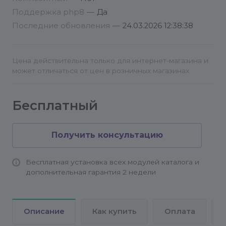
Активировать модуль, нажав на
Поддержка php8
—
Да
соответствующую галочку в настройках
Последние обновления
—
24.03.2026 12:38:38
Цена действительна только для интернет-магазина и
может отличаться от цен в розничных магазинах
Бесплатный
Получить консультацию
Бесплатная установка всех модулей каталога и
дополнительная гарантия 2 недели
Описание
Как купить
Оплата