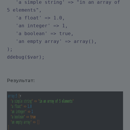
'a simple string' => "in an array of
5 elements",
'a float' => 1.0,
'an integer' => 1,
'a boolean' => true,
'an empty array' => array(),
);
ddebug($var);
Результат: