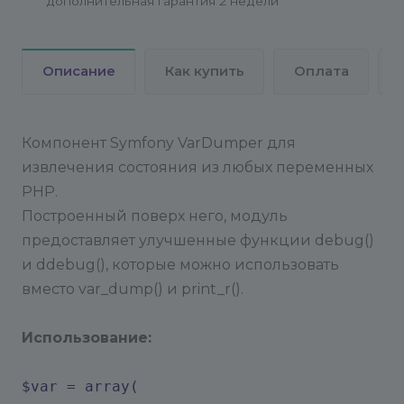
дополнительная гарантия 2 недели
Описание
Как купить
Оплата
Компонент Symfony VarDumper для
извлечения состояния из любых переменных
PHP.
Построенный поверх него, модуль
предоставляет улучшенные функции debug()
и ddebug(), которые можно использовать
вместо var_dump() и print_r().
Использование:
$var = array(