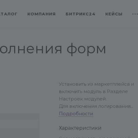
АТАЛОГ
КОМПАНИЯ
БИТРИКС24
КЕЙСЫ
полнения форм
Установить из маркетплейса и
включить модуль в Разделе
Настроек модулей.
Для включения логирования
своих форм в них необходимо
Подробности
установить скрытое поле:
Характеристики
<input type="hidden"
name="FORM_ID" value="">