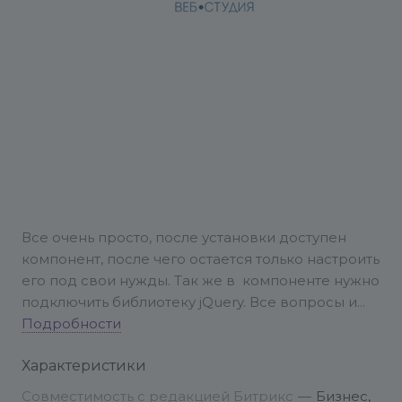
Все очень просто, после установки доступен
компонент, после чего остается только настроить
его под свои нужды. Так же в компоненте нужно
подключить библиотеку jQuery. Все вопросы и
предложения отправляйте на e-mail:
Подробности
info@conversite.ru (просим обратить внимание,
Характеристики
что ответ на письмо может быть более одного
рабочего дня). В теме указывайте название
Совместимость с редакцией Битрикс
—
Бизнес,