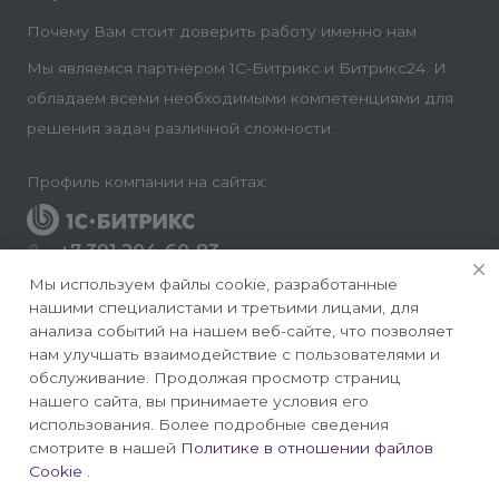
Почему Вам стоит доверить работу именно нам
Мы являемся партнером 1С-Битрикс и Битрикс24. И
обладаем всеми необходимыми компетенциями для
решения задач различной сложности.
Профиль компании на сайтах:
+7 391 204-60-83
Заказать звонок
Мы используем файлы cookie, разработанные
нашими специалистами и третьими лицами, для
info@conversite.ru
анализа событий на нашем веб-сайте, что позволяет
нам улучшать взаимодействие с пользователями и
г. Красноярск, ул. Ладо Кецховели 22а, офис 8-28/1
обслуживание. Продолжая просмотр страниц
нашего сайта, вы принимаете условия его
использования. Более подробные сведения
смотрите в нашей
Политике в отношении файлов
Cookie
.
© 2026 Конверсайт - Разработка и продвижение