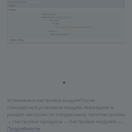
Установка и настройка модуля
После
стандартной установки модуля, перейдите в
раздел настроек по следующему пути:
Настройки
→ Настройки продукта → Настройки модулей →
Резервное копирование в Edge Центр
Подробности
---
1.