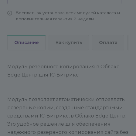
/home/bitrix/www/bitrix/modules/main/tools/backup.p
Бесплатная установка всех модулей каталога и
>> /dev/null
Более подробно о настройке
дополнительная гарантия 2 недели
резервного копирования из командной строки
вы можете узнать в курсе "Администратор.
Базовый" на официальном сайте 1С-Битрикс:
Описание
Как купить
Оплата
Резервное копирование из командной строки
---
После настройки
После ввода всех данных,
модуль будет готов к работе. Резервные копии
будут автоматически отправляться в указанную
Модуль резервного копирования в Облако
директорию в Edge Центр.
Edge Центр для 1С-Битрикс
Модуль позволяет автоматически отправлять
резервные копии, созданные стандартными
средствами 1С-Битрикс, в Облако Edge Центр.
Это удобное решение для обеспечения
надёжного резервного копирования сайта без