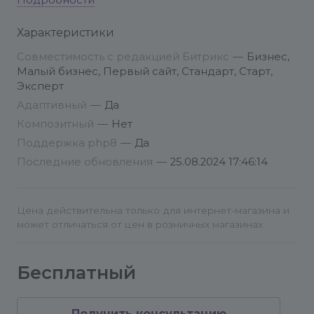
Подробности
- Нажмите на кнопку "Установить" в карточке
Характеристики
решения (на текущей странице) и укажите адрес
вашего сайта.
Совместимость с редакцией Битрикс
—
Бизнес,
- В панели управления сайта перейдите в
Малый бизнес, Первый сайт, Стандарт, Старт,
Marketplace > Каталог решений. Введите в
Эксперт
строку поиска “BX365” или полное наименование
Адаптивный
—
Да
нашего модуля. В результатах поиска найдите
Композитный
—
Нет
наш модуль и нажмите “Установить”.
Поддержка php8
—
Да
Последние обновления
—
25.08.2024 17:46:14
Настройки модуля
:
- После установки модуль сразу начнет работать,
Цена действительна только для интернет-магазина и
какие-то дополнительные настройки не
может отличаться от цен в розничных магазинах
требуются.
Бесплатный
Внимание!
Перед установкой модуля
рекомендуем сделать полную резервную копию
сайта, через штатную систему резервного
Получить консультацию