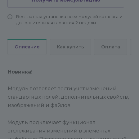
копирования.
Решение тестировалось на версии
24.0.100. На более ранних версиях работа модуля
Бесплатная установка всех модулей каталога и
не гарантируется и может быть нестабильной.
дополнительная гарантия 2 недели
Описание
Как купить
Оплата
Новинка!
Модуль позволяет вести учет изменений
стандартных полей, дополнительных свойств,
изображений и файлов.
Модуль подключает функционал
отслеживания изменений в элементах