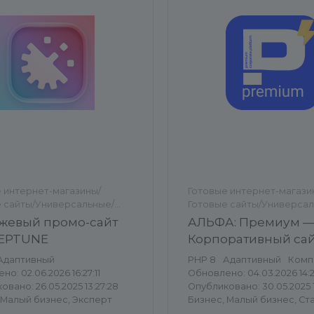
 интернет-магазины/
Готовые интернет-магази
 сайты/Универсальные/
Готовые сайты/Универсал
сальные
Универсальные
жевый промо-сайт
АЛЬФА: Премиум 
NEPTUNE
Корпоративный са
Адаптивный
PHP 8
Адаптивный
Комп
о: 02.06.2026 16:27:11
Обновлено: 04.03.2026 14:
вано: 26.05.2025 13:27:28
Опубликовано: 30.05.2025 1
 Малый бизнес, Эксперт
Бизнес, Малый бизнес, Ст