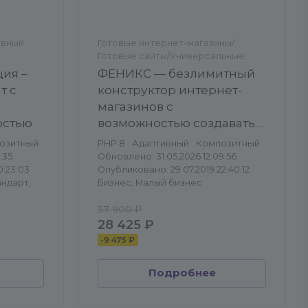
ивный
Готовые интернет-магазины/
Готовые сайты/Универсальные
ия –
ФЕНИКС — безлимитный
т с
конструктор интернет-
магазинов с
остью
возможностью создавать
нешаблонные лендинги
озитный
PHP 8
Адаптивный
Композитный
:35
Обновлено: 31.05.2026 12:09:56
0:23:03
Опубликовано: 29.07.2019 22:40:12
андарт,
Бизнес, Малый бизнес
37 900 ₽
28 425 ₽
-
9 475 ₽
Подробнее