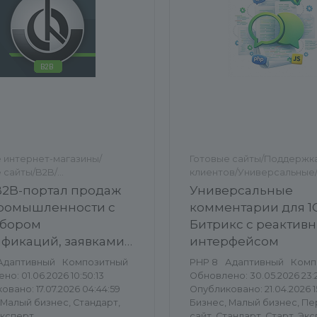
 интернет-магазины/
Готовые сайты/Поддержк
 сайты/B2B/
клиентов/Универсальные
сальные
комментарии
 B2B-портал продаж
Универсальные
ромышленности с
комментарии для 1
збором
Битрикс с реактив
фикаций, заявками
интерфейсом
Адаптивный
Композитный
PHP 8
Адаптивный
Комп
о: 01.06.2026 10:50:13
Обновлено: 30.05.2026 23:2
вано: 17.07.2026 04:44:59
Опубликовано: 21.04.2026 15
 Малый бизнес, Стандарт,
Бизнес, Малый бизнес, П
Эксперт
сайт, Стандарт, Старт, Эк