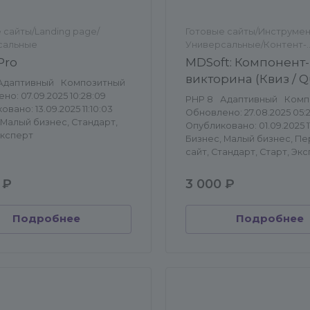
 сайты/Landing page/
Готовые сайты/Инструмен
сальные
Универсальные/Контент-
менеджеру
Pro
MDSoft: Компонент-
викторина (Квиз / Q
Адаптивный
Композитный
но: 07.09.2025 10:28:09
PHP 8
Адаптивный
Комп
вано: 13.09.2025 11:10:03
Обновлено: 27.08.2025 05:2
 Малый бизнес, Стандарт,
Опубликовано: 01.09.2025 11
Эксперт
Бизнес, Малый бизнес, П
сайт, Стандарт, Старт, Эк
 ₽
3 000 ₽
Подробнее
Подробнее