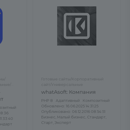
ны/
Готовые сайты/Корпоративный
ьные/
сайт/Универсальные
—
whatAsoft: Компания
йт
PHP 8
Адаптивный
Композитный
Обновлено: 16.06.2025 14:31:25
озитный
Опубликовано: 06.12.2016 08:54:51
28:36
Бизнес, Малый бизнес, Стандарт,
1:33:40
Старт, Эксперт
андарт