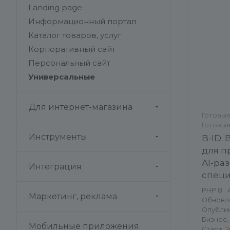
Landing page
Информационный портал
Каталог товаров, услуг
Корпоративный сайт
Персональный сайт
Универсальные
Для интернет-магазина
Готовые
Готовые
Универ
Инструменты
B-ID:
для п
AI-ра
Интеграция
специ
и КП
PHP 8
Маркетинг, реклама
Обновлен
Опублико
Бизнес,
Мобильные приложения
Старт, 