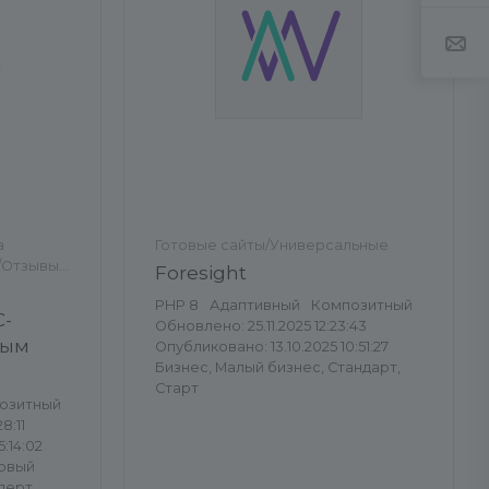
а
Готовые сайты/Универсальные
/Отзывы,
Foresight
PHP 8
Адаптивный
Композитный
С-
Обновлено: 25.11.2025 12:23:43
ным
Опубликовано: 13.10.2025 10:51:27
Бизнес, Малый бизнес, Стандарт,
Старт
озитный
8:11
:14:02
ервый
сперт