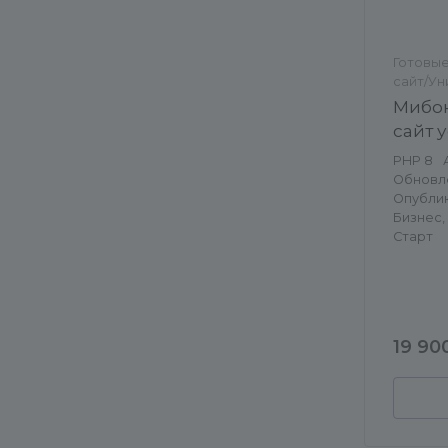
Готовы
сайт/У
Мибок
сайт 
PHP 8
Обновлен
Опублико
Бизнес,
Старт
19 90