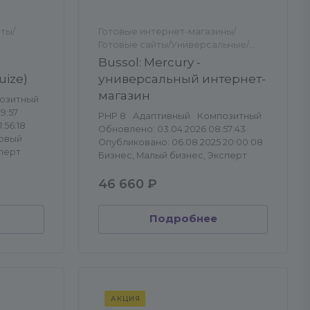
ты/
Готовые интернет-магазины/
Готовые сайты/Универсальные/
Универсальные
Bussol: Mercury -
uize)
универсальный интернет-
магазин
озитный
9:57
PHP 8
Адаптивный
Композитный
:56:18
Обновлено: 03.04.2026 08:57:43
ервый
Опубликовано: 06.08.2025 20:00:08
сперт
Бизнес, Малый бизнес, Эксперт
46 660 ₽
Подробнее
АКЦИЯ