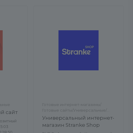
льные
Готовые интернет-магазины/
Готовые сайты/Универсальные/
й сайт
Универсальные
Универсальный интернет-
озитный
магазин Stranke Shop
5:03
1:28:50