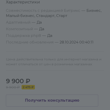
Характеристики
меню Установить;
4. Следуйте указаниям мастера установки.
Совместимость с редакцией Битрикс
—
Бизнес,
Рекомендуется устанавливать на чистую версию
Малый бизнес, Стандарт, Старт
Битрикс
Адаптивный
—
Да
Композитный
—
Да
Поддержка php8
—
Да
Детальная инструкция по настройке решения:
Последние обновления
—
28.10.2024 00:40:11
И
НСТРУКЦИЯ - Настройка решения
Техподдержка решения осуществляется только
по почте:
Цена действительна только для интернет-магазина и
может отличаться от цен в розничных магазинах
info@conversite.ru
При обращении впервые указывайте,
9 900 ₽
пожалуйста, номер вашего купона и адрес сайта.
9 900 ₽
2 475 ₽
Режим работы: Пн-Пт с 9-00 до 12-00, Сб, Вс -
Получить консультацию
выходной