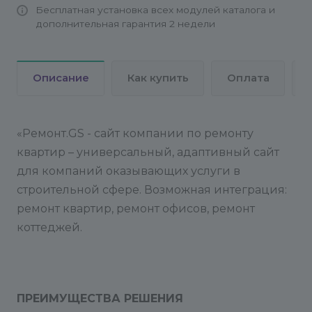
Бесплатная установка всех модулей каталога и
По телефону техподдержка не осуществляется.
дополнительная гарантия 2 недели
Детальная инструкция по настройке решения:
Описание
Как купить
Оплата
И
НСТРУКЦИЯ - Настройка решения
«Ремонт.GS - сайт компании по ремонту
квартир – универсальный, адаптивный сайт
для компаний оказывающих услуги в
строительной сфере. Возможная интеграция:
ремонт квартир, ремонт офисов, ремонт
коттеджей.
ПРЕИМУЩЕСТВА РЕШЕНИЯ