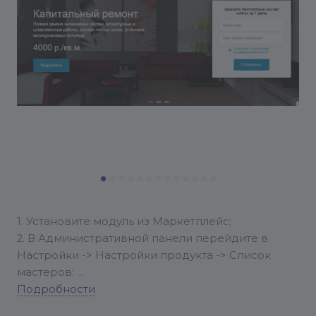
1. Установите модуль из Маркетплейс;
2. В Административной панели перейдите в
Настройки -> Настройки продукта -> Список
мастеров;
3. Выберите мастер "Ремонт.GS - сайт компании
Подробности
по ремонту квартир" и нажмите в выпадающем