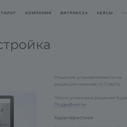
АТАЛОГ
КОМПАНИЯ
БИТРИКС24
КЕЙСЫ
стройка
Решение устанавливается на
редакции начиная со Старта.
После установки решения буде
доступен мастер установки
Подробности
(Настройки > Настройки
Характеристики
продукта > Список мастеров).
Необходимо установить мастер