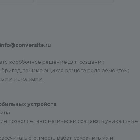
info@conversite.ru
 это коробочное решение для создания
 бригад, занимающихся разного рода ремонтом:
ными потолками.
обильных устройств
йна
ние позволяет автоматически создавать уникальные
рассчитать стоимость работ, сохранить их и