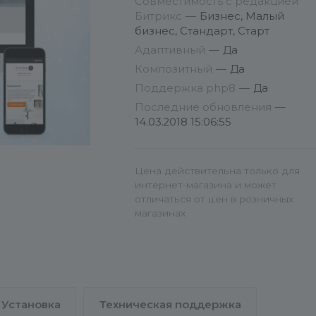
Совместимость с редакцией
следовать инструкциям
Битрикс
—
Бизнес, Малый
установки.
бизнес, Стандарт, Старт
Адаптивный
—
Да
Если Вы ещё не определились 
Композитный
—
Да
хостингом, желательно выбрать
Поддержка php8
—
Да
из списка рекомендованных
Последние обновления
—
Битриксом. Залог качественной
14.03.2018 15:06:55
работы сайта. Удачи!
Цена действительна только для
интернет-магазина и может
отличаться от цен в розничных
магазинах
Установка
Техническая поддержка