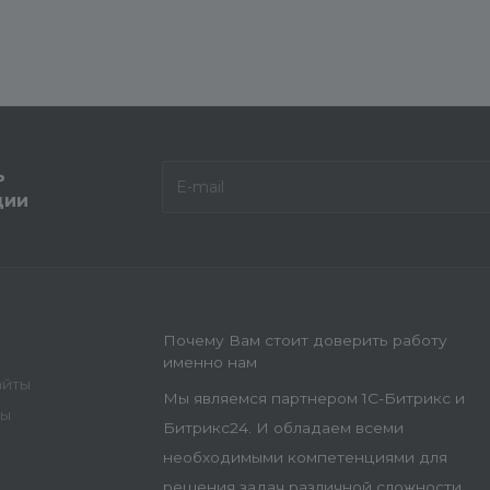
ь
ции
Почему Вам стоит доверить работу
именно нам
айты
Мы являемся партнером 1С-Битрикс и
ны
Битрикс24. И обладаем всеми
необходимыми компетенциями для
решения задач различной сложности.