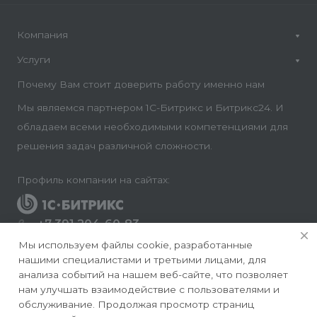
Компания
Услуги
Почему Вам стоит доверить работу именно нам
Мы являемся партнером 1С-Битрикс и Битрикс24. И
обладаем всеми необходимыми компетенциями для
решения задач различной сложности.
Профиль компании на сайтах:
+7 391 204-60-83
Заказать звонок
Мы используем файлы cookie, разработанные
нашими специалистами и третьими лицами, для
info@conversite.ru
анализа событий на нашем веб-сайте, что позволяет
нам улучшать взаимодействие с пользователями и
г. Красноярск, ул. Ладо Кецховели 22а, офис 8-28/1
обслуживание. Продолжая просмотр страниц