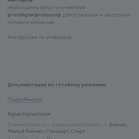
мастеров
необходимо запустить мастера
protobyte:protocorp
для установки и настройки
готового решения.
Инструкция по установке:
Документация по готовому решению.
Вопросы по работе модуля и свои пожелания
Подробности
можно отправить по адресу info@conversite.ru
Характеристики
Техническая поддержка
предоставляется
Совместимость с редакцией Битрикс
—
Бизнес,
только по электронной почте при
Малый бизнес, Стандарт, Старт
предоставлении доступов в административную