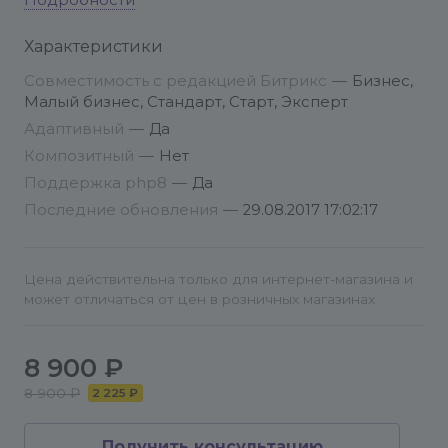
Агрофирма". Далее просто проходите по пунктам
Подробности
установки и завершаете установку.
Характеристики
Сайт устанавливает свой контент в отдельный
Совместимость с редакцией Битрикс
—
Бизнес,
тип инфоблока, так что он не будет пересекаться
Малый бизнес, Стандарт, Старт, Эксперт
с текущим сайтом, если вы устанавливаете наше
Адаптивный
—
Да
решение по многосайтовости.
Композитный
—
Нет
Поддержка php8
—
Да
Всегда рекомендуем при установке любых
Последние обновления
—
29.08.2017 17:02:17
решений из Маркетплейс выполнять перед
установкой резервное копирование в облако
вашего текущего проекта! info@conversite.ru
Цена действительна только для интернет-магазина и
может отличаться от цен в розничных магазинах
8 900 ₽
8 900 ₽
2 225 ₽
Получить консультацию