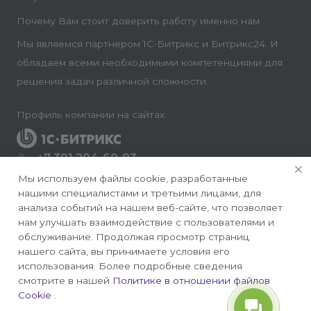
Почему Вам стоит доверить работу именно нам
Мы являемся партнером 1С-Битрикс и Битрикс24. И
обладаем всеми необходимыми компетенциями для
решения задач различной сложности.
Профиль компании на сайтах:
+7 391 204-60-83
Заказать звонок
Мы используем файлы cookie, разработанные
нашими специалистами и третьими лицами, для
info@conversite.ru
анализа событий на нашем веб-сайте, что позволяет
нам улучшать взаимодействие с пользователями и
г. Красноярск, ул. Ладо Кецховели 22а, офис 8-28/1
обслуживание. Продолжая просмотр страниц
нашего сайта, вы принимаете условия его
использования. Более подробные сведения
смотрите в нашей
Политике в отношении файлов
Cookie
.
© 2026 Конверсайт - Разработка и продвижение