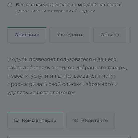
Бесплатная установка всех модулей каталога и
)
,
дополнительная гарантия 2 недели
$component
);
endif;
Описание
Как купить
Оплата
?>
Код для подключения компонента в карточке
элемента (например, в catalog.element):
Модуль позволяет пользователям вашего
<?
сайта добавлять в список избранного товары,
if(CModule::IncludeModule("itllekt.favourites")):
новости, услуги и т.д. Пользователи могут
$APPLICATION->IncludeComponent(
просматривать свой список избранного и
"itllekt:add.favourites",
удалять из него элементы.
".default",
array(
"ELEMENT_ID" => $arResult["ID"],
"IBLOCK_ID" => $arResult["IBLOCK_ID"]
Комментарии
ВКонтакте
),
$component