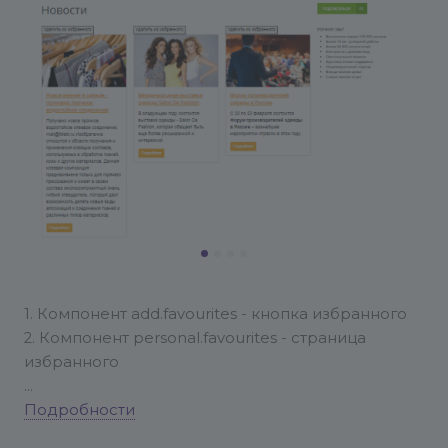
1. Компонент add.favourites - кнопка избранного
2. Компонент personal.favourites - страница
избранного
Кнопку избранного нужно разместить в коде
Подробности
шаблона подключение компонента