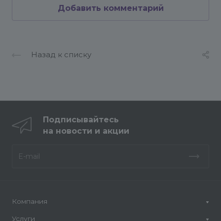
);
Добавить комментарий
endif;
?>
Для создания страницы избранного в
Назад к списку
персональном разделе вам нужно создать
пустую индексную страницу в персональном
разделе и подключить в ней компонент
"personal.favourites". После этого на этой
странице будут выводиться элементы, которые
Подписывайтесь
пользователь добавил в список избранного. У
на новости и акции
каждого пользователя свой список избранного.
Компания Айтиллект
айтиллект.рф
г. Новосибирск, ул. Фрунзе дом № 86, оф. 704
телефон: 8 (383) 233-07-00
e-mail: info@conversite.ru
Компания
Услуги