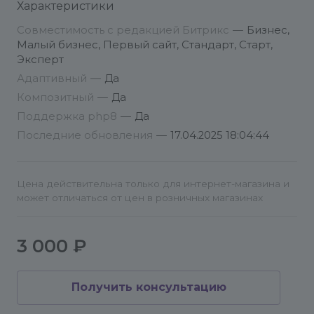
Характеристики
"add.favourites" в удобном для вас месте и
передать в неё параметры элемента.
Совместимость с редакцией Битрикс
—
Бизнес,
Малый бизнес, Первый сайт, Стандарт, Старт,
Важно! Для корректной работы кнопки в списке
Эксперт
элементов, код подключения компонента нужно
Адаптивный
—
Да
разместить в цикле, где происходит перебор
Композитный
—
Да
элементов (как правило это:
Поддержка php8
—
Да
foreach($arResult['ITEMS'] as $arItems)...).
Последние обновления
—
17.04.2025 18:04:44
Код для подключения компонента в списке
элементов (например, в catalog.section):
Цена действительна только для интернет-магазина и
<?
может отличаться от цен в розничных магазинах
if(CModule::IncludeModule("itllekt.favourites")):
$APPLICATION->IncludeComponent(
3 000 ₽
"itllekt:add.favourites",
".default",
array(
Получить консультацию
"ELEMENT_ID" => $arItem["ID"],
"IBLOCK_ID" => $arItem["IBLOCK_ID"]