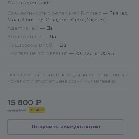
Характеристики
установить мастер и следовать инструкциям
установки.
Совместимость с редакцией Битрикс
—
Бизнес,
Малый бизнес, Стандарт, Старт, Эксперт
Если Вы ещё не определились с хостингом,
Адаптивный
—
Да
желательно выбрать из списка
Композитный
—
Да
рекомендованных Битриксом. Залог
Поддержка php8
—
Да
качественной работы сайта. Удачи!
Последние обновления
—
20.12.2018 10:29:31
Цена действительна только для интернет-магазина и
может отличаться от цен в розничных магазинах
15 800 ₽
15 800 ₽
3 160 ₽
Получить консультацию