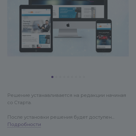
Решение устанавливается на редакции начиная
со Старта.
После установки решения будет доступен
мастер установки (Настройки > Настройки
Подробности
продукта > Список мастеров). Необходимо