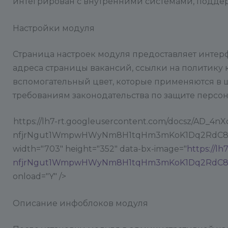
интегрирован с внутренними системами, поддер
Настройки модуля
Страница настроек модуля предоставляет интер
адреса страницы вакансий, ссылки на политику
вспомогательный цвет, которые применяются в ш
требованиям законодательства по защите персо
https://lh7-rt.googleusercontent.com/docsz/AD_4nX
nfjrNgut1WmpwHWyNm8H1tqHm3mKoK1Dq2RdC8BjO
width="703" height="352" data-bx-image="
https://l
nfjrNgut1WmpwHWyNm8H1tqHm3mKoK1Dq2RdC8BjO
onload="Y" />
Описание инфоблоков модуля