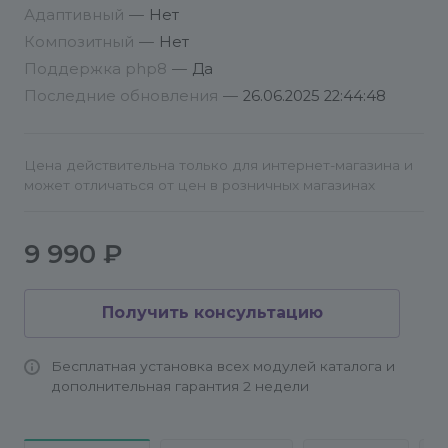
Настройки модуля
Страница настроек модуля
Адаптивный
—
Нет
предоставляет интерфейс для управления
Композитный
—
Нет
параметрами отображения и интеграции
Поддержка php8
—
Да
вакансий на разных сайтах системы. Для каждого
Последние обновления
—
26.06.2025 22:44:48
сайта задаются уникальные URL-адреса
страницы вакансий, ссылки на политику
конфиденциальности и согласие на обработку
Цена действительна только для интернет-магазина и
персональных данных. Также доступны
может отличаться от цен в розничных магазинах
настройки корпоративной цветовой схемы:
основной и вспомогательный цвет, которые
применяются в шаблонах интерфейса модуля.
9 990 ₽
Это позволяет адаптировать внешний вид блока
под фирменный стиль каждого сайта и
Получить консультацию
обеспечить соответствие требованиям
законодательства по защите персональных
данных.
Бесплатная установка всех модулей каталога и
дополнительная гарантия 2 недели