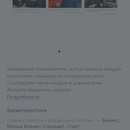
Уважаемые пользователи, для установки модуля
выполните, пожалуйста, следующие шаги:
Скопируйте папку модуля в директорию
/bitrix/modules/имя_модуля/
Перейдите в Админ-панель → Marketplace →
Подробности
Установленные решения.
Характеристики
Найдите ваш модуль в списке и нажмите
«Установить».
Совместимость с редакцией Битрикс
—
Бизнес,
Следуйте инструкциям мастера установки.
Малый бизнес, Стандарт, Старт