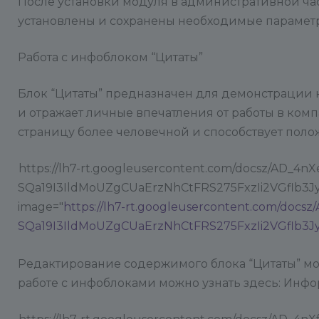
После установки модуля в административной час
установлены и сохранены необходимые параметры,
Работа с инфоблоком “Цитаты”
Блок “Цитаты” предназначен для демонстрации
и отражает личные впечатления от работы в комп
страницу более человечной и способствует пол
https://lh7-rt.googleusercontent.com/docsz/AD_
SQa19I3IldMoUZgCUaErzNhCtFRS275FxzIi2VGflb3J
image="
https://lh7-rt.googleusercontent.com/do
SQa19I3IldMoUZgCUaErzNhCtFRS275FxzIi2VGflb
Редактирование содержимого блока “Цитаты” м
работе с инфоблоками можно узнать здесь: Ин