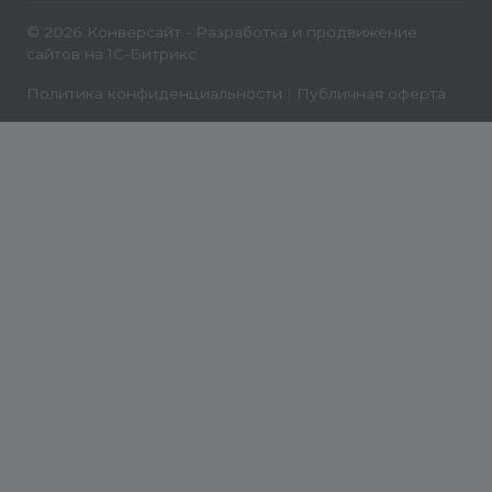
© 2026 Конверсайт - Разработка и продвижение
сайтов на 1С-Битрикс
Политика конфиденциальности
|
Публичная оферта