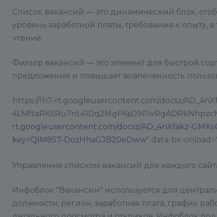
Список вакансий — это динамический блок, ото
уровень заработной платы, требования к опыту,
чтение.
Фильтр вакансий — это элемент для быстрой сор
предложения и повышает вовлеченность пользов
https://lh7-rt.googleusercontent.com/docsz/A
4LMftaRK5Ru7nL41Dq2MgP6jiD9PlvRgADRKNhpzcMRt
rt.googleusercontent.com/docsz/AD_4nXfakz-G
key=QIM857-DozHhaGJB20eDww
" data-bx-onload="
Управление списком вакансий для каждого сайта
Инфоблок "Вакансии" используется для централ
должности, регион, заработная плата, график ра
детального просмотра и откликов. Инфоблок под