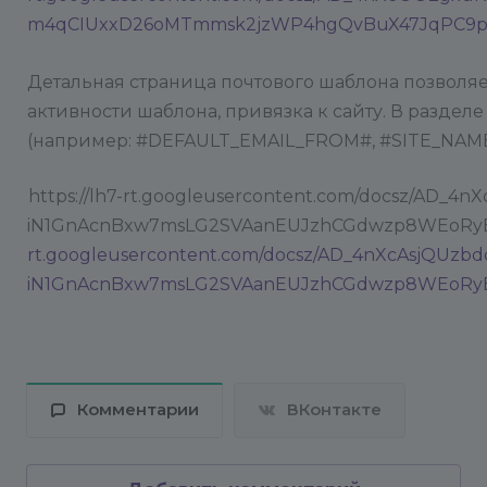
m4qCIUxxD26oMTmmsk2jzWP4hgQvBuX47JqPC9pU
Детальная страница почтового шаблона позволяе
активности шаблона, привязка к сайту. В разде
(например: #DEFAULT_EMAIL_FROM#, #SITE_NAME
https://lh7-rt.googleusercontent.com/docsz/A
iN1GnAcnBxw7msLG2SVAanEUJzhCGdwzp8WEoRyEJw?
rt.googleusercontent.com/docsz/AD_4nXcAsjQUz
iN1GnAcnBxw7msLG2SVAanEUJzhCGdwzp8WEoRy
Комментарии
ВКонтакте