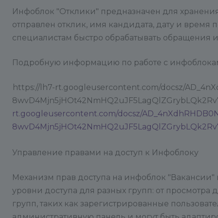
Инфоблок "Отклики" предназначен для хранения
отправлен отклик, имя кандидата, дату и время 
специалистам быстро обрабатывать обращения и
Подробную информацию по работе с инфоблока
https://lh7-rt.googleusercontent.com/docsz/AD
8wvD4Mjn5jHOt42NmHQ2uJF5LagQlZGrybLQk2Rv7U
rt.googleusercontent.com/docsz/AD_4nXdhRHDB0
8wvD4Mjn5jHOt42NmHQ2uJF5LagQlZGrybLQk2R
Управление правами на доступ к Инфоблоку
Механизм прав доступа на инфоблок "Вакансии"
уровни доступа для разных групп: от просмотра
групп, таких как зарегистрированные пользоват
административную панель и могут быть адаптир