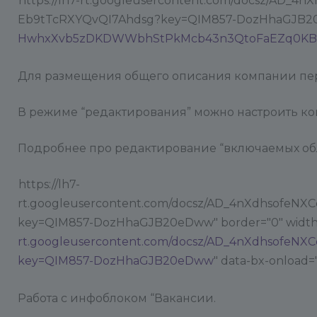
https://lh7-rt.googleusercontent.com/docsz/
Eb9tTcRXYQvQI7Ahdsg?key=QIM857-DozHhaGJB20eDw
HwhxXvb5zDKDWWbhStPkMcb43n3QtoFaEZq0KBaU
Для размещения общего описания компании пере
В режиме “редактирования” можно настроить ко
Подробнее про редактирование “включаемых обл
https://lh7-
rt.googleusercontent.com/docsz/AD_4nXdhsof
key=QIM857-DozHhaGJB20eDww" border="0" width="
rt.googleusercontent.com/docsz/AD_4nXdhsof
key=QIM857-DozHhaGJB20eDww
" data-bx-onload="
Работа с инфоблоком “Вакансии.