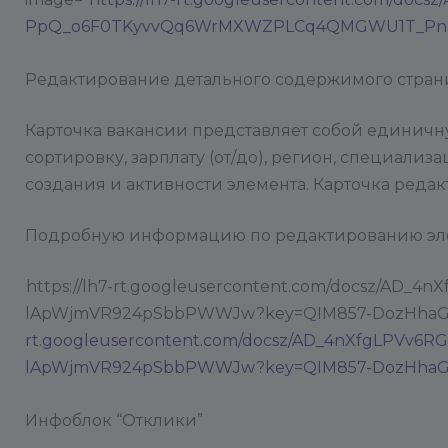
PpQ_o6F0TKyvvQq6WrMXWZPLCq4QMGWU1T_PnB
Редактирование детального содержимого стран
Карточка вакансии представляет собой единичн
сортировку, зарплату (от/до), регион, специали
создания и активности элемента. Карточка ред
Подробную информацию по редактированию эле
https://lh7-rt.googleusercontent.com/docsz/
lApWjmVR924pSbbPWWJw?key=QIM857-DozHhaGJB20e
rt.googleusercontent.com/docsz/AD_4nXfgLPVv
lApWjmVR924pSbbPWWJw?key=QIM857-DozHha
Инфоблок “Отклики”