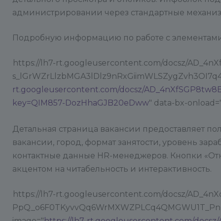
администрировании через стандартные механиз
Подробную информацию по работе с элементами
https://lh7-rt.googleusercontent.com/docsz/
s_lGrWZrLlzbMGA3lDlz9nRxGiimWLSZygZvh3OI7q4b
rt.googleusercontent.com/docsz/AD_4nXfSGP8
key=QIM857-DozHhaGJB20eDww
" data-bx-onload="
Детальная страница вакансии предоставляет по
вакансии, город, формат занятости, уровень зар
контактные данные HR-менеджеров. Кнопки «Откл
акцентом на читабельность и интерактивность.
https://lh7-rt.googleusercontent.com/docsz/AD_
PpQ_o6F0TKyvvQq6WrMXWZPLCq4QMGWU1T_PnBOLt
image="
https://lh7-rt.googleusercontent.com/do