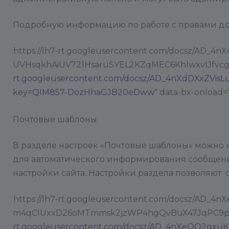
Подробную информацию по работе с правами дос
https://lh7-rt.googleusercontent.com/docsz/AD_
UVHsqkhAiUV721HsaruSYEL2KZqMEC6KhlwxvIJfvcgY
rt.googleusercontent.com/docsz/AD_4nXdDXxZVi
key=QIM857-DozHhaGJB20eDww
" data-bx-onload="
Почтовые шаблоны
В разделе настроек «Почтовые шаблоны» можно н
для автоматического информирования сообщения
настройки сайта. Настройки раздела позволяют 
https://lh7-rt.googleusercontent.com/docsz/A
m4qCIUxxD26oMTmmsk2jzWP4hgQvBuX47JqPC9pU6oU
rt.googleusercontent.com/docsz/AD_4nXeOO2gx