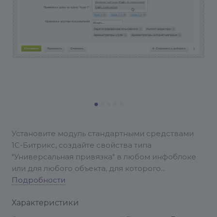
Установите модуль стандартными средствами
1С-Битрикс, создайте свойства типа
"Универсальная привязка" в любом инфоблоке
или для любого объекта, для которого
существует возможность создания
Подробности
пользовательских полей (пользователи,
Характеристики
сообщения блогов и т.д.), либо используйте
компонент "grain:links.edit" по своему