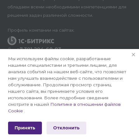
обладаем всеми необходимыми компетенциями для
решения задач различной сложности.
Профиль компании на сайтах:
+7 391 204-60-83
Заказать звонок
Мы используем файлы cookie, разработанные
нашими специалистами и третьими лицами, для
info@conversite.ru
анализа событий на нашем веб-сайте, что позволяет
нам улучшать взаимодействие с пользователями и
г. Красноярск, ул. Ладо Кецховели 22а, офис 8-28/1
обслуживание. Продолжая просмотр страниц
нашего сайта, вы принимаете условия его
использования. Более подробные сведения
смотрите в нашей
Политике в отношении файлов
Cookie
.
© 2026 Конверсайт - Разработка и продвижение
сайтов на 1С-Битрикс
Принять
Отклонить
Политика конфиденциальности
|
Публичная оферта