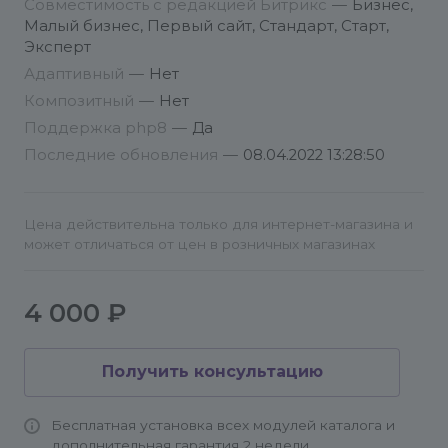
Совместимость с редакцией Битрикс
—
Бизнес,
усмотрению. Сайт: http://g-rain-design.ru/
Малый бизнес, Первый сайт, Стандарт, Старт,
Страница модуля: http://g-rain-
Эксперт
design.ru/components/links/
Адаптивный
—
Нет
Описание api: http://g-rain-
Композитный
—
Нет
design.ru/components/links/api/
Поддержка php8
—
Да
Форум: http://g-rain-design.ru/forum/forum14/
Последние обновления
—
08.04.2022 13:28:50
Моя страница в соцсети Битрикс: http://dev.1c-
bitrix.ru/community/webdev/user/27542/
Цена действительна только для интернет-магазина и
может отличаться от цен в розничных магазинах
Twitter: https://twitter.com/graindesignru
4 000 ₽
Получить консультацию
Бесплатная установка всех модулей каталога и
дополнительная гарантия 2 недели