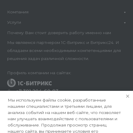
Компания
Услуги
Почему Вам стоит доверить работу именно нам
Мы являемся партнером 1С-Битрикс и Битрикс24. И
обладаем всеми необходимыми компетенциями для
решения задач различной сложности.
Профиль компании на сайтах:
+7 391 204-60-83
Заказать звонок
Мы используем файлы cookie, разработанные
нашими специалистами и третьими лицами, для
info@conversite.ru
анализа событий на нашем веб-сайте, что позволяет
нам улучшать взаимодействие с пользователями и
г. Красноярск, ул. Ладо Кецховели 22а, офис 8-28/1
обслуживание. Продолжая просмотр страниц
нашего сайта, вы принимаете условия его