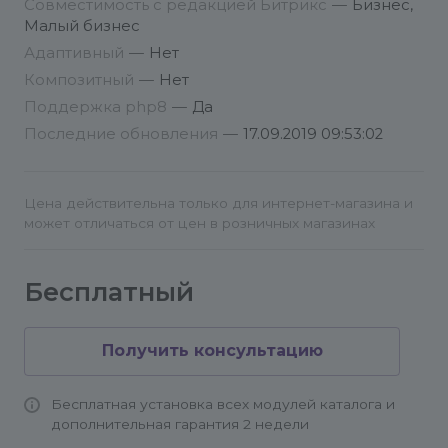
Совместимость с редакцией Битрикс
—
Бизнес,
Более подробное описание здесь
Малый бизнес
https://phpdev.org/
Адаптивный
—
Нет
info@conversite.ru
Композитный
—
Нет
skype: grinkevich_ivan
Поддержка php8
—
Да
Последние обновления
—
17.09.2019 09:53:02
Цена действительна только для интернет-магазина и
может отличаться от цен в розничных магазинах
Бесплатный
Получить консультацию
Бесплатная установка всех модулей каталога и
дополнительная гарантия 2 недели