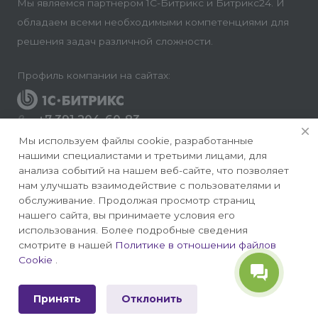
Мы являемся партнером 1С-Битрикс и Битрикс24. И
обладаем всеми необходимыми компетенциями для
решения задач различной сложности.
Профиль компании на сайтах:
+7 391 204-60-83
Заказать звонок
Мы используем файлы cookie, разработанные
нашими специалистами и третьими лицами, для
info@conversite.ru
анализа событий на нашем веб-сайте, что позволяет
нам улучшать взаимодействие с пользователями и
г. Красноярск, ул. Ладо Кецховели 22а, офис 8-28/1
обслуживание. Продолжая просмотр страниц
нашего сайта, вы принимаете условия его
использования. Более подробные сведения
смотрите в нашей
Политике в отношении файлов
Cookie
.
© 2026 Конверсайт - Разработка и продвижение
сайтов на 1С-Битрикс
Принять
Отклонить
Политика конфиденциальности
|
Публичная оферта