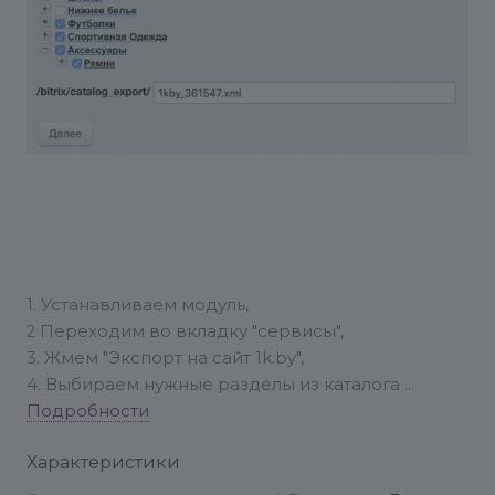
1. Устанавливаем модуль,
2 Переходим во вкладку "сервисы",
3. Жмем "Экспорт на сайт 1k.by",
4. Выбираем нужные разделы из каталога
5. Выбираем имя файла для экспорта
Подробности
6. Жмем экспортировать.
Характеристики
7. Получаем файл для загрузки на сайт 1k.by