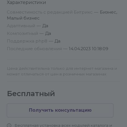
Характеристики
количественный учет (или складской).
Совместимость с редакцией Битрикс
—
Бизнес,
Вам необходимо будет создать на сайте новую
Малый бизнес
страницу, на ней расположить компонент
Адаптивный
—
Да
bitrix:catalog.section (Элементы раздела) и
Композитный
—
Да
настроить сортировку по свойству, созданному
Поддержка php8
—
Да
данным модулем.
Последние обновления
—
14.04.2023 10:18:09
Модуль записывает свое свойство при
увеличении количества товара на сайте.
Цена действительна только для интернет-магазина и
Соответственно вам будет необходимо немного
может отличаться от цен в розничных магазинах
поработать с товарами, после установки модуля,
а потом включать на своем сайте новый раздел.
Бесплатный
Получить консультацию
Бесплатная установка всех модулей каталога и