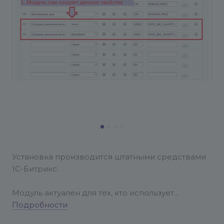
Установка производится штатными средствами
1С-Битрикс.
Модуль актуален для тех, кто использует
количество товара в 1С-Битрикс или использует
Подробности
интеграцию с 1С и в 1С у него используется