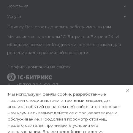
Компания
Услуги
Почему Вам стоит доверить работу именно нам
Мы являемся партнером 1С-Битрикс и Битрикс24. И
обладаем всеми необходимыми компетенциями для
решения задач различной сложности.
Профиль компании на сайтах:
+7 391 204-60-83
Заказать звонок
Мы используем файлы cookie, разработанные
нашими специалистами и третьими лицами, для
info@conversite.ru
анализа событий на нашем веб-сайте, что позволяет
нам улучшать взаимодействие с пользователями и
г. Красноярск, ул. Ладо Кецховели 22а, офис 8-28/1
обслуживание. Продолжая просмотр страниц
нашего сайта, вы принимаете условия его
использования. Более подробные сведения