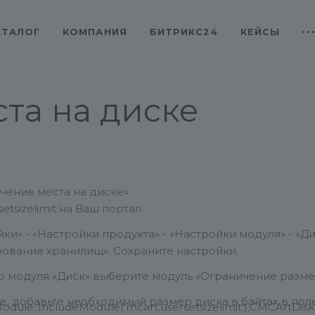
АТАЛОГ
КОМПАНИЯ
БИТРИКС24
КЕЙСЫ
та на диске
чение места на диске»
etsizelimit на Ваш портал.
и» - «Настройки продукта» - «Настройки модуля» - «Дис
ование хранилищ». Сохраните настройки.
 модуля «Диск» выберите модуль «Ограничение разме
е, добавьте необходимый размер диска в байтах в поле
odule::IncludeModule('mcart.usersetsizelimit');
CMCArtDiskU