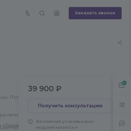
Заказать звонок
0
39 900 ₽
к». Поставьте галочку в
Получить консультацию
ра личных дисков».
Бесплатная установка всех
 «Размер диска в байтах».
модулей каталога и
serHelper::VerifyOldUsersDisks()