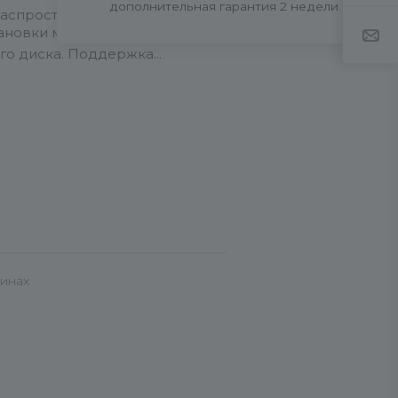
дополнительная гарантия 2 недели
распространяться ограничение,
ановки модуля.
При создании
го диска.
Поддержка
зинах