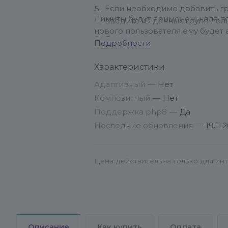
Если необходимо добавить гр
Лимиты будут применены для по
введите ID данных групп пол
нового пользователя ему будет 
Сохраните введенные парам
осуществляется по почте: info@co
Подробности
Либо на сайте через форму "Остав
После установки нужно приме
Характеристики
(рабочие дни с 10 до 19 по Моск
Адаптивный
—
Нет
Композитный
—
Нет
+7(812) 309-78-93 Санкт-Петербу
Поддержка php8
—
Да
+7(499) 703-44-96 Москва
Последние обновления
—
19.11.
Цена действительна только для инт
Описание
Как купить
Оплата