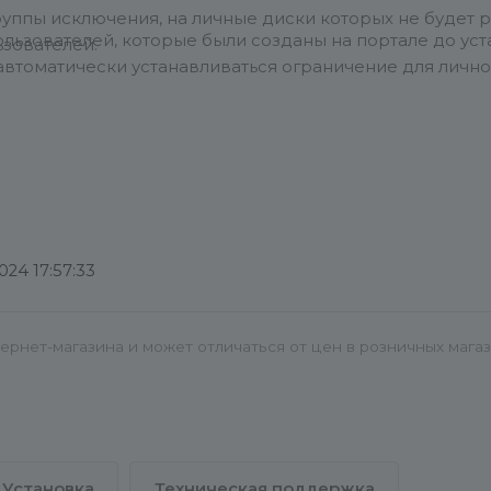
уппы исключения, на личные диски которых не будет 
льзователей, которые были созданы на портале до уст
ьзователей.
автоматически устанавливаться ограничение для лично
етры.
nversite.ru
ить заявку": http://www.mcart.ru/support/
нить скрипт:
ве)
рг
2024 17:57:33
ернет-магазина и может отличаться от цен в розничных мага
Установка
Техническая поддержка