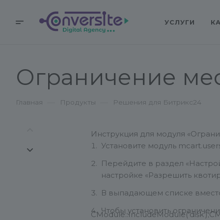
УСЛУГИ
К
Ограничение мес
—
—
Главная
Продукты
Решения для Битрикс24
Инструкция для модуля «Ограни
Установите модуль mcart.users
Перейдите в раздел «Настройк
настройке «Разрешить квотир
В выпадающем списке вместо
Чтобы установить ограничени
CModule::IncludeModule('disk');
CM