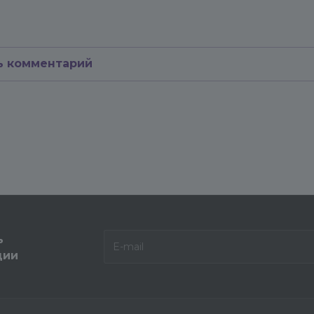
ь комментарий
ь
ции