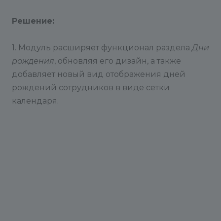
---
Решение:
Понравилось приложение?
- Оставьте отзыв или задайте вопрос в
1. Модуль расширяет функционал раздела
Дни
обсуждении.
рождения
, обновляя его дизайн, а также
добавляет новый вид отображения дней
Посмотрите другие наши приложения - по
рождений сотрудников в виде сетки
ссылке в маркетплейсе.
календаря.