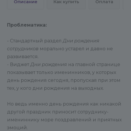
Описание
Как купить
Оплата
Проблематика:
- Стандартный раздел
Дни рождения
сотрудников
морально устарел и давно не
развивается.
Примечание:
- Виджет
Дни рождения
на главной странице
показывает только именинников, у которых
1. Для отображения пользователя в модуле
день рождения сегодня, пропуская при этом
необходимо выполнить два условия:
- Пользователь должен быть Активен (не уволен).
тех, у кого дни рождения на выходных.
- Пользователь доложен состоять в базовой
группе пользователей "Сотрудники".
Но ведь именно день рождения как никакой
2. При отсутствии дней рождений вчера-
другой праздник приносит сотруднику-
сегодня-завтра прочие именинники в виджете
имениннику море поздравлений и приятных
не отображаются.
эмоций.