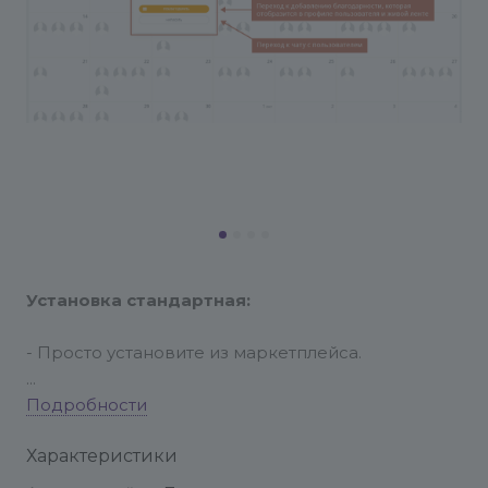
Установка стандартная:
- Просто установите из маркетплейса.
Настройка модуля:
Подробности
Характеристики
- Настройка модуля производится в публичной
части в режиме правки.