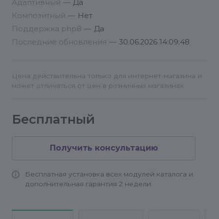
Адаптивный
—
Да
Композитный
—
Нет
1. Перейдите на страницу раздела
Сотрудники -
Поддержка php8
—
Да
Дни рождения
и включите режим правки.
Последние обновления
—
30.06.2026 14:09:48
2. Выберите вид отображения
Список
и
перейдите в настройки компонента.
3. Укажите поля, которые следует отображать во
Цена действительна только для интернет-магазина и
всплывающей карточке календаря и в режиме
может отличаться от цен в розничных магазинах
списка дней рождений.
Бесплатный
Получить консультацию
Бесплатная установка всех модулей каталога и
дополнительная гарантия 2 недели