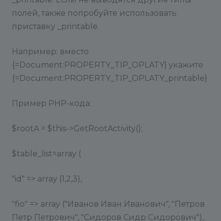
полей, также попробуйте использовать
приставку _printable.
Например: вместо
{=Document:PROPERTY_TIP_OPLATY} укажите
{=Document:PROPERTY_TIP_OPLATY_printable}
Пример PHP-кода:
$rootA = $this->GetRootActivity();
$table_list=array (
"id" => array (1,2,3),
"fio" => array ("Иванов Иван Иванович", "Петров
Петр Петрович", "Сидоров Сидр Сидорович"),