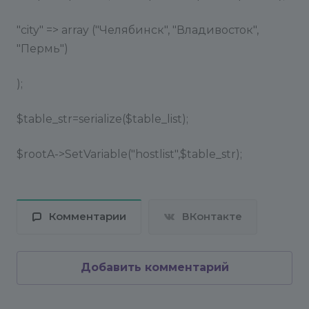
"city" => array ("Челябинск", "Владивосток",
"Пермь")
);
$table_str=serialize($table_list);
$rootA->SetVariable("hostlist",$table_str);
Комментарии
ВКонтакте
Добавить комментарий