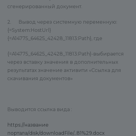
сгенерированный документ.
2. Вывод через системную переменную:
{=System:HostUrl}
{=A14775_64625_42428_11813:Path}, где
{=A14775_64625_42428_11813:Path}-выбирается
через вставку значения в дополнительных
результатах значение активити «Ссылка для
скачивания документов»
Выводится ссылка вида :
https://название
портала/disk/downloadFile/...81%29.docx