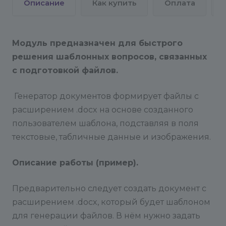
содержимое файла
Описание
Как купить
Оплата
20-xmlwriter.ini.disabled в 20-xmlwriter.ini
20-dom.ini.disabled в 20-dom.ini
Не забудьте перезагрузить веб-сервер и
Модуль предназначен для быстрого
проверить применение настроек через phpinfo -
решения шаблонных вопросов, связанных
i
Обратите внимание!
Наши решения
с подготовкой файлов.
разработаны для сайтов/порталов с кодировкой
UTF-8.
Генератор документов формирует файлы с
расширением .docx на основе созданного
Модуль работает с версиями битрикса от 23.300.
Поддержка осуществляется по почте:
пользователем шаблона, подставляя в поля
info@conversite.ru
текстовые, табличные данные и изображения.
Либо на сайте через форму "Оставить заявку":
http://www.mcart.ru/support/
Описание работы (пример).
(рабочие дни с 10 до 19 по Москве)
Предварительно следует создать документ с
+7(812) 309-78-93 Санкт-Петербург
расширением .docx, который будет шаблоном
для генерации файлов. В нём нужно задать
Читать о решении на сайте разработчика