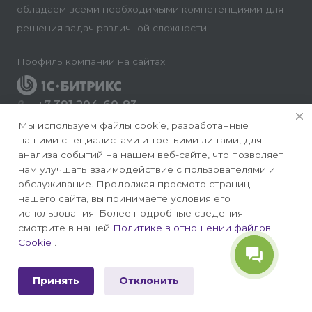
обладаем всеми необходимыми компетенциями для
решения задач различной сложности.
Профиль компании на сайтах:
+7 391 204-60-83
Заказать звонок
Мы используем файлы cookie, разработанные
нашими специалистами и третьими лицами, для
info@conversite.ru
анализа событий на нашем веб-сайте, что позволяет
нам улучшать взаимодействие с пользователями и
г. Красноярск, ул. Ладо Кецховели 22а, офис 8-28/1
обслуживание. Продолжая просмотр страниц
нашего сайта, вы принимаете условия его
использования. Более подробные сведения
смотрите в нашей
Политике в отношении файлов
Cookie
.
© 2026 Конверсайт - Разработка и продвижение
сайтов на 1С-Битрикс
Принять
Отклонить
Политика конфиденциальности
|
Публичная оферта