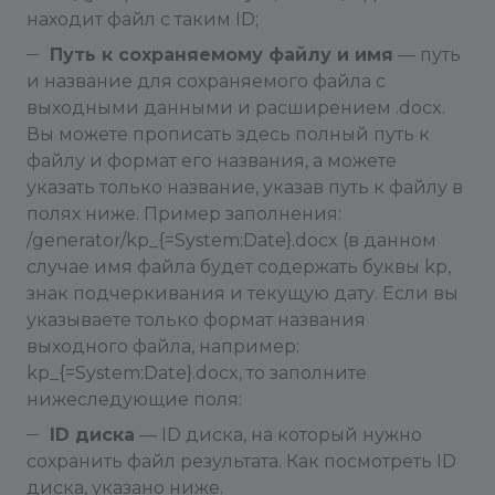
находит файл с таким ID;
Путь к сохраняемому файлу и имя
— путь
и название для сохраняемого файла с
выходными данными и расширением .docx.
Вы можете прописать здесь полный путь к
файлу и формат его названия, а можете
указать только название, указав путь к файлу в
полях ниже. Пример заполнения:
/generator/kp_{=System:Date}.docx (в данном
случае имя файла будет содержать буквы kp,
знак подчеркивания и текущую дату. Если вы
указываете только формат названия
выходного файла, например:
kp_{=System:Date}.docx, то заполните
нижеследующие поля:
ID диска
— ID диска, на который нужно
сохранить файл результата. Как посмотреть ID
диска, указано ниже.