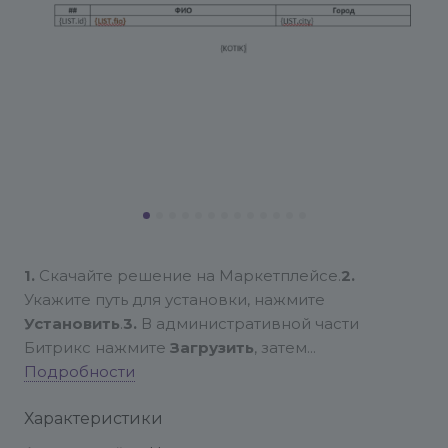
1.
Скачайте решение на Маркетплейсе.
2.
Укажите путь для установки, нажмите
Установить
.
3.
В административной части
Битрикс нажмите
Загрузить
, затем
Установить
Подробности
.
4.
После окончания установки в
Дизайнере бизнес-процессов появится новое
Характеристики
действие –
Генератор документов
(в системе
он может обозначаться как Документ word из