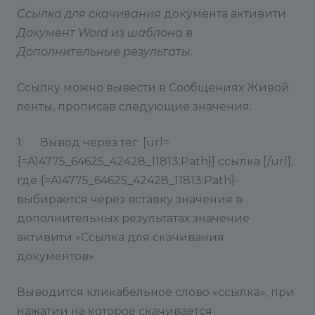
Ссылка для скачивания
документа активити
Документ Word из шаблона
в
Дополнительные результаты
.
Ссылку можно вывести в Сообщениях Живой
ленты, прописав следующие значения:
1. Вывод через тег: [url=
{=A14775_64625_42428_11813:Path}] ссылка [/url],
где {=A14775_64625_42428_11813:Path}-
выбирается через вставку значения в
дополнительных результатах значение
активити «Ссылка для скачивания
документов»
Выводится кликабельное слово «ссылка», при
нажатии на которое скачивается