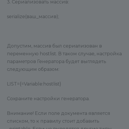
3. Сериализовать массив:
serialize(ваш_массив);
Допустим, массив был сериализован в
переменную hostlist. В таком случае, настройка
параметров Генератора будет выглядеть
следующим образом:
LIST={=Variable:hostlist}
Сохраните настройки генератора.
Внимание! Если поле документа является
списком, то к правилу стоит добавить
_printable. Если не выводятся другие типы