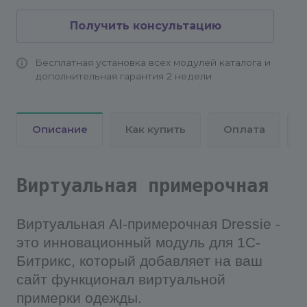
необходимо в меню административного
Получить консультацию
раздела выбрать пункт "Сервисы" -> Виртуальная
примерочная -> Настройки модуля
Бесплатная установка всех модулей каталога и
дополнительная гарантия 2 недели
Для связи с моделью заполните обязательной
поле email для связи.
Описание
Как купить
Оплата
Для новых пользователей предусмотрено 50
бесплатных примерок.
В разделе Настройки интеграции в поле "Номер
Виртуальная примерочная
инфоблока с данными" необходимо выбрать
инфоблок каталога товаров.
Виртуальная AI-примерочная Dressie -
это инновационный модуль для 1С-
После нажатий кнопки "Применить" в товарах
Битрикс, который добавляет на ваш
указанного инфоблока появятся
сайт функционал виртуальной
дополнительные свойства S44_FITTING_IMG и
S44_CLOTH_TYPE.
примерки одежды.