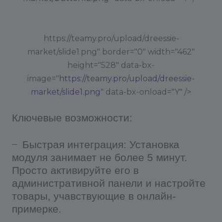
вашего сайта, мы ввели гибкую настройку
внешнего вида на вкладке "Настройка внешнего
вида".
https://teamy.pro/upload/dreessie-
market/slide1.png" border="0" width="462"
Технические требования: Для работы модуля
height="528" data-bx-
необходима библиотека cURL.
Протестировать работу модуля и его настроек
image="
https://teamy.pro/upload/dreessie-
можно здесь: https://dressie.ai/widget-demo
или в
market/slide1.png
" data-bx-onload="Y" />
Telegram https://t.me/dressie_bot
Дополнительная
информация и особенности настроек
Ключевые возможности:
запрашивайте у тех. поддержки tg: @kiva44
info@conversite.ru - адрес для получения
Быстрая интеграция: Установка
технической поддержки, вопросам доработок и
модуля занимает не более 5 минут.
особых условий по стилизации виджета.
Просто активируйте его в
административной панели и настройте
Мы стараемся обработать все запросы в
товары, учавствующие в онлайн-
течение 1 рабочего дня. Специалисты
примерке.
поддержки отвечают на письма в порядке
живой очереди по будням с 8:00 до 16:00 по