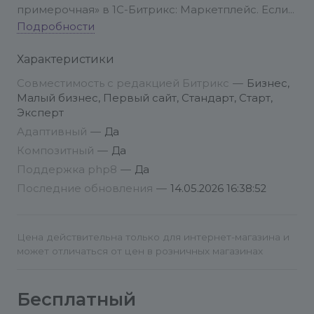
примерочная» в 1С-Битрикс: Маркетплейс. Если
вы хотите сначала протестировать решение, то
Подробности
можете попробовать Dressie бесплатно, чтобы
Характеристики
оценить, как технология работает в вашем
магазине или просто как пользователь в
Совместимость с редакцией Битрикс
—
Бизнес,
Telegram.
Малый бизнес, Первый сайт, Стандарт, Старт,
Эксперт
После установки решения из маркетплейса
Адаптивный
—
Да
Битрикс, перейдите в административную панель
Композитный
—
Да
вашего сайта на 1С-Битрикс.
Поддержка php8
—
Да
Последние обновления
—
14.05.2026 16:38:52
В меню слева выберите Marketplace ->
Установленные решения.
Цена действительна только для интернет-магазина и
В списке установленных решений найдите
может отличаться от цен в розничных магазинах
«Виртуальная примерочная» и нажмите кнопку
«Установить».
Бесплатный
Для перехода к настройкам решения