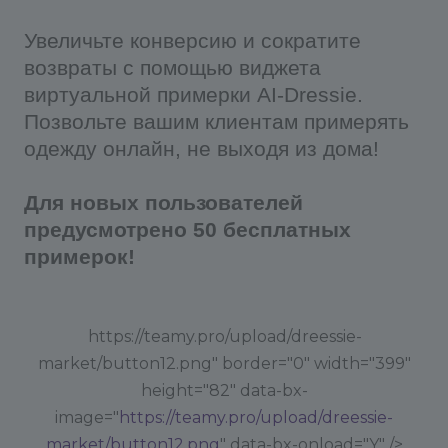
Далее, для обеспечения лучшей работы модели,
Увеличьте конверсию и сократите
необходимо в товарах участвующих в примерке
возвраты с помощью виджета
заполнить эти два поля, в первом
виртуальной примерки AI-Dressie.
(S44_FITTING_IMG) надо подгрузить изображение
Позвольте вашим клиентам примерять
одежды, во втором (S44_CLOTH_TYPE) указать
одежду онлайн, не выходя из дома!
тип одежды: Платье или полный образ, обувь,
низ, верх.
Для новых пользователей
По умолчанию, для примерки берется первое
предусмотрено 50 бесплатных
изображение со страницы товара и "полный
примерок!
образ" для типа одежды.
После этого, на карточках товаров с
https://teamy.pro/upload/dreessie-
заполненными свойствами, появится кнопка
market/button12.png" border="0" width="399"
Онлайн-примерка!
height="82" data-bx-
Для того, чтобы внешний вид окна онлайн-
image="
https://teamy.pro/upload/dreessie-
примерки лучше сочетался с внешним видом
market/button12.png
" data-bx-onload="Y" />