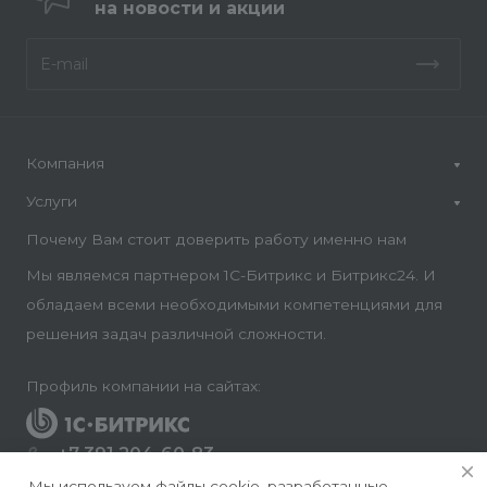
на новости и акции
Компания
Услуги
Почему Вам стоит доверить работу именно нам
Мы являемся партнером 1С-Битрикс и Битрикс24. И
обладаем всеми необходимыми компетенциями для
решения задач различной сложности.
Профиль компании на сайтах:
+7 391 204-60-83
Заказать звонок
Мы используем файлы cookie, разработанные