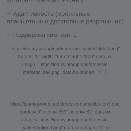
Интернет-магазин + CRM)
Адаптивность (мобильные,
планшетные и десктопные разрешения)
Поддержка композита
https://teamy.pro/upload/dreessie-market/slide4.png"
border="0" width="685" height="800" data-bx-
image="
https://teamy.pro/upload/dreessie-
market/slide4.png
" data-bx-onload="Y" />
https://teamy.pro/upload/dreessie-market/button3.png"
border="0" width="399" height="82" data-bx-
image="
https://teamy.pro/upload/dreessie-
market/button3.png
" data-bx-onload="Y" />