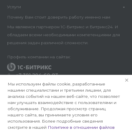
Услуги
Почему Вам стоит доверить работу именно нам
Мы являемся партнером 1С-Битрикс и Битрикс24. И
обладаем всеми необходимыми компетенциями для
решения задач различной сложности.
Профиль компании на сайтах:
+7 391 204-60-83
Заказать звонок
Мы используем файлы cookie, разработанные
нашими специалистами и третьими лицами, для
info@conversite.ru
анализа событий на нашем веб-сайте, что позволяет
нам улучшать взаимодействие с пользователями и
г. Красноярск, ул. Ладо Кецховели 22а, офис 8-28/1
обслуживание. Продолжая просмотр страниц
нашего сайта, вы принимаете условия его
использования. Более подробные сведения
смотрите в нашей
Политике в отношении файлов