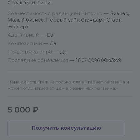
Характеристики
который будет произведена установка. В
течение 30 дней Вы сможете тестировать модуль
Совместимость с редакцией Битрикс
—
Бизнес,
совершенно бесплатно.
Малый бизнес, Первый сайт, Стандарт, Старт,
Эксперт
После установки решения, в разделе Сервисы
Адаптивный
—
Да
(Административный раздел сайта) станет
Композитный
—
Да
доступен пункт "Универсальные формы и
Поддержка php8
—
Да
калькуляторы". В списке компонентов
Последние обновления
—
16.04.2026 00:43:49
визуального редактора также появится новый
компонент "Универсальная форма". Если пункт не
появился, сбросьте кеш компонентов.
Цена действительна только для интернет-магазина и
может отличаться от цен в розничных магазинах
Разработчикам
5 000 ₽
Для изменения любых элементов формы можно
воспользоваться следующей инструкцией.
Получить консультацию
Открываем код страницы и определяем id