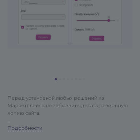
Перед установкой любых решений из
Маркетплейса не забывайте делать резервную
копию сайта.
Чтобы установить модуль, нажмите кнопку
Подробности
"Попробовать" и укажите адрес сайта, на