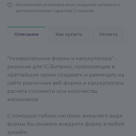
Бесплатная установка всех модулей каталога и
формы.
дополнительная гарантия 2 недели
<div class="ramform ramform-2"
id="crf_bb27a66f482c8fb252675532d81d4c38">
Описание
Как купить
Оплата
(Id формы:
crf_bb27a66f482c8fb252675532d81d4c38)
Создаем объект и привязываем его к событиям
"Универсальные формы и калькуляторы" -
формы, указав ее id.
решение для 1С-Битрикс, позволяющее в
кратчайшие сроки создавать и размещать на
var ev = {};
сайте различные веб-формы и калькуляторы
CRamFormsEventManager.Eventify(ev,
расчета стоимости или количества
window.cRamFormsEventManager["crf_bb27a66f48
материалов.
Код элемента, который хотим изменить, берем
со страницы редактирования формы (в админке
С помощью гибких настроек внешнего вида
сайта). Например, код равен 37.
формы Вы сможете внедрить форму в любой
дизайн.