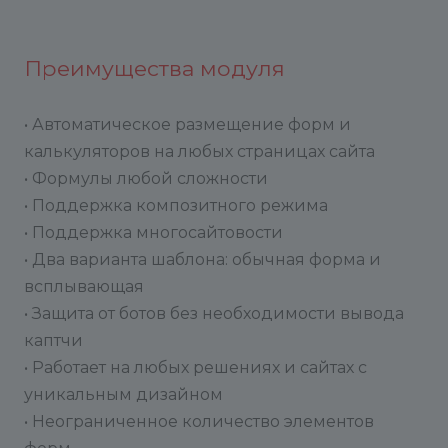
Вызываем событие обновления элемента, куда
передаем код элемента и данные, которые мы
хотим обновить.
Преимущества модуля
ev.Fire("onFormItemUpdate", {item: 37, data:
{TITLE: "Новый заголовок элемента",
• Автоматическое размещение форм и
READONLY: "Y"}});
калькуляторов на любых страницах сайта
• Формулы любой сложности
• Поддержка композитного режима
• Поддержка многосайтовости
• Два варианта шаблона: обычная форма и
всплывающая
• Защита от ботов без необходимости вывода
каптчи
• Работает на любых решениях и сайтах с
уникальным дизайном
• Неограниченное количество элементов