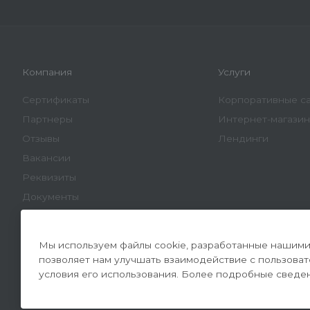
Компания
Услуги
Сертификаты
Корпоративные с
Партнеры
Интернет-магази
Отзывы
Лендинги
Вакансии
Реквизиты
Документы
Мы используем файлы cookie, разработанные нашими 
позволяет нам улучшать взаимодействие с пользова
условия его использования. Более подробные сведе
© 2026 Конверсайт - Разработка и продвижение сайтов 