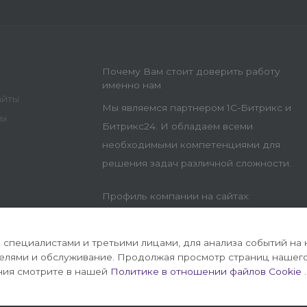
Почему Вам стоит доверить работу
именно нам
айты
Мы являемся партнером 1С-Битрикс и
ны
Битрикс24. И обладаем всеми
необходимыми компетенциями для
решения задач различной сложности.
Профиль компании на сайтах:
специалистами и третьими лицами, для анализа событий на 
телями и обслуживание. Продолжая просмотр страниц нашего
ния смотрите в нашей
Политике в отношении файлов Cookie
.
на 1С-Битрикс
Политика конфиденц