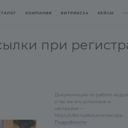
АТАЛОГ
КОМПАНИЯ
БИТРИКС24
КЕЙСЫ
сылки при регистр
Документация по работе модул
а так же его установке и
настройке —
https://ciftix.ru/dokumentacziya-
modulej-dlya-bitrix/course4/
Подробности