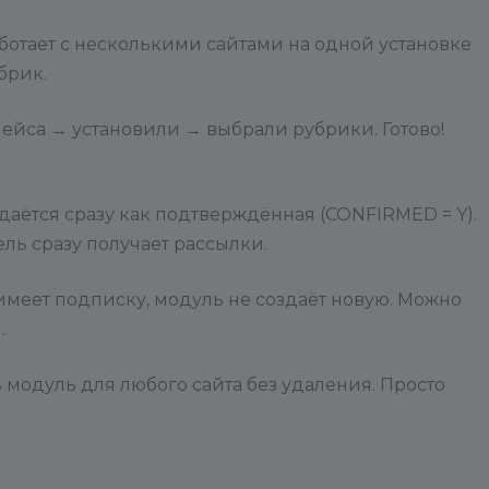
ботает с несколькими сайтами на одной установке
брик.
ейса → установили → выбрали рубрики. Готово!
аётся сразу как подтверждённая (CONFIRMED = Y).
ь сразу получает рассылки.
имеет подписку, модуль не создаёт новую. Можно
.
модуль для любого сайта без удаления. Просто