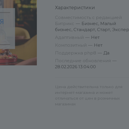
Характеристики
Если возникли проблемы с
Совместимость с редакцией
установкой или настройкой
Битрикс
—
Бизнес, Малый
модуля — пишите в
бизнес, Стандарт, Старт, Экспер
техподдержку, поможем!
Адаптивный
—
Нет
https://ciftix.ru/support/ Создать
Композитный
—
Нет
обращение можно по адресу
Поддержка php8
—
Да
https://ciftix.ru/support/
Последние обновления
—
28.02.2026 13:04:00
Цена действительна только для
интернет-магазина и может
отличаться от цен в розничных
магазинах