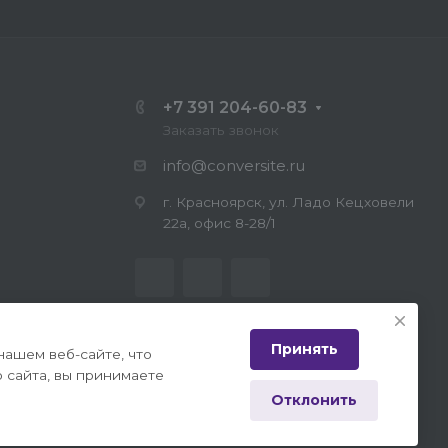
+7 391 204-60-83
Заказать звонок
info@conversite.ru
г. Красноярск, ул. Ладо Кецховели
22а, офис 8-28/1
Принять
нашем веб-сайте, что
 сайта, вы принимаете
Отклонить
иальности
|
Публичная оферта