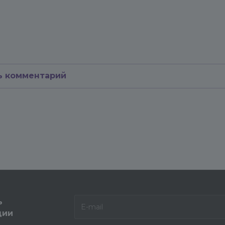
ь комментарий
ь
ции