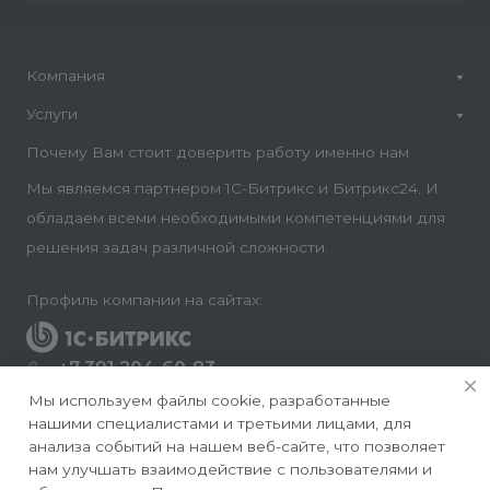
Компания
Услуги
Почему Вам стоит доверить работу именно нам
Мы являемся партнером 1С-Битрикс и Битрикс24. И
обладаем всеми необходимыми компетенциями для
решения задач различной сложности.
Профиль компании на сайтах:
+7 391 204-60-83
Заказать звонок
Мы используем файлы cookie, разработанные
нашими специалистами и третьими лицами, для
info@conversite.ru
анализа событий на нашем веб-сайте, что позволяет
нам улучшать взаимодействие с пользователями и
г. Красноярск, ул. Ладо Кецховели 22а, офис 8-28/1