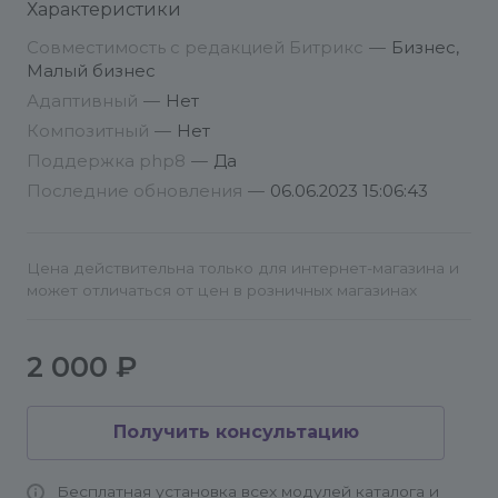
Характеристики
2. Необходимо получить логин и пароль от
компании МегаФон и подписать с ними договор
Совместимость с редакцией Битрикс
—
Бизнес,
на оказание услуг «SMS-Сервисы». Для этого
Малый бизнес
подайте заявку на сайте МегаФон.
Адаптивный
—
Нет
Или отправьте заявку через форму в
Композитный
—
Нет
административной панели вашего сайта на
Поддержка php8
—
Да
странице «Помощь» нашего модуля. Проверьте,
Последние обновления
—
06.06.2023 15:06:43
что у вас работает почта.
3. Впишите логин и пароль в настройки и
Цена действительна только для интернет-магазина и
создайте шаблоны отправлений. Все работает.
может отличаться от цен в розничных магазинах
Если необходимо добавить свои поля, то
воспользуйтесь функцией
2 000 ₽
smsMegafonBeforeTempSend в файле init.php.
Получить консультацию
smsMegafonBeforeTempSend ($template, $order){
}
$template - подготовленный текст смс
Бесплатная установка всех модулей каталога и