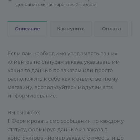
дополнительная гарантия 2 недели
$order - $order = $event->getParameter("ENTITY");
Вы можете связаться с нами через нашу почту
info@conversite.ru. Укажите логин и пароль к
административной панели сайта и адрес вашего
Описание
Как купить
Оплата
сайта, мы проверим работу модуля.
Работа ТП с 10 часов до 18 часов по будням.
Если вам необходимо уведомлять ваших
клиентов по статусам заказа, указывать им
какие то данные по заказам или просто
расположить к себе как к ответственному
магазину, воспользуйтесь модулем sms
информирование.
Вы сможете:
1. Формировать смс сообщения по каждому
статусу, формируя данные из заказа в
конструкторе - номер заказ, стоимость, и др.