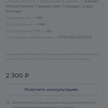
Совместимость с редакцией Битрикс
—
Бизнес,
>IncludeComponent(
Малый бизнес, Первый сайт, Стандарт, Старт,
"avagency:videovid",
Эксперт
".default",
Адаптивный
—
Нет
array(
Композитный
—
Нет
"IBLOCK_ID" => "тут нужно указать ID инфоблока",
Поддержка php8
—
Да
"ID" => "тут нужно указать ID элемента",
Последние обновления
—
07.10.2024 15:27:03
"COMPONENT_TEMPLATE" => ".default"
),
false
Цена действительна только для интернет-магазина и
);?>
Телеграм: @itfavorite
может отличаться от цен в розничных магазинах
WhatsApp: +7 950 325-22-00
E-mail: info@conversite.ru
Помощь в установке.
2 300 ₽
Получить консультацию
Бесплатная установка всех модулей каталога и
дополнительная гарантия 2 недели