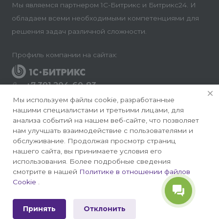
Мы являемся партнером 1С-Битрикс и Битрикс24. И
обладаем всеми необходимыми компетенциями для
решения задач различной сложности.
Профиль компании на сайтах:
+7 391 204-60-83
Заказать звонок
Мы используем файлы cookie, разработанные
нашими специалистами и третьими лицами, для
info@conversite.ru
анализа событий на нашем веб-сайте, что позволяет
нам улучшать взаимодействие с пользователями и
г. Красноярск, ул. Ладо Кецховели 22а, офис 8-28/1
обслуживание. Продолжая просмотр страниц
нашего сайта, вы принимаете условия его
использования. Более подробные сведения
смотрите в нашей
Политике в отношении файлов
Cookie
.
© 2026 Конверсайт - Разработка и продвижение
сайтов на 1С-Битрикс
Принять
Отклонить
Политика конфиденциальности
|
Публичная оферта