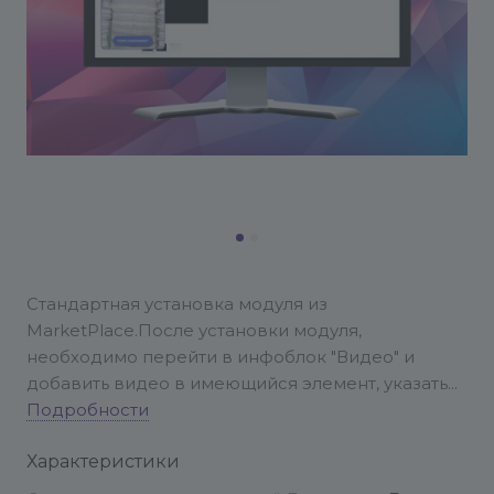
Стандартная установка модуля из
MarketPlace.
После установки модуля,
необходимо перейти в инфоблок "Видео" и
добавить видео в имеющийся элемент, указать
нужную ссылку и текст кнопки. Либо создать
Подробности
новый элемент и заполнить данные
Характеристики
аналогично.
Нужно перед закрывающим тегом
</body> вставить код
<?$APPLICATION-