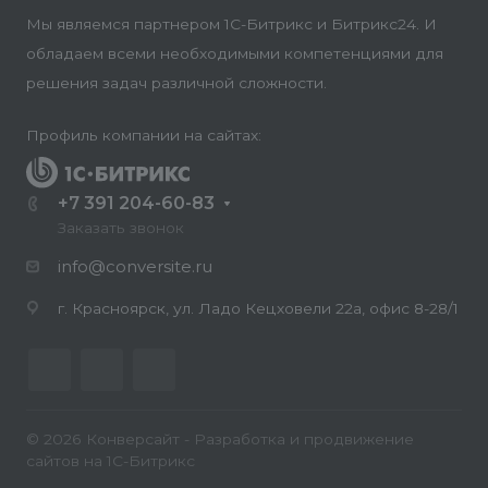
Мы являемся партнером 1С-Битрикс и Битрикс24. И
обладаем всеми необходимыми компетенциями для
решения задач различной сложности.
Профиль компании на сайтах:
+7 391 204-60-83
Заказать звонок
info@conversite.ru
г. Красноярск, ул. Ладо Кецховели 22а, офис 8-28/1
© 2026 Конверсайт - Разработка и продвижение
сайтов на 1С-Битрикс