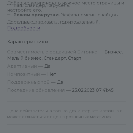
Добавьте компонент в нужное место страницы и
Тип:
слайдер, карусель.
настройте его.
Режим прокрутки.
Эффект смены слайдов.
Доступные варианты: горизонтальный,
Как вставить компонент на страницу
Подробности
вертикальный, блик.
Настройки компонента:
Скорость в миллисекундах.
Скорость смены
Характеристики
слайдов.
Совместимость с редакцией Битрикс
—
Бизнес,
Автоматически менять высоту.
Малый бизнес, Стандарт, Старт
Показывать стрелки.
Адаптивный
—
Да
Композитный
Показывать переключатель слайдов.
—
Нет
Поддержка php8
—
Да
Автоматическое переключение слайдов.
Последние обновления
—
25.02.2023 07:41:45
Источник данных.
Вы можете выбрать папку с
фото, указав путь к ней, либо использовать
инфоблок.
Цена действительна только для интернет-магазина и
может отличаться от цен в розничных магазинах