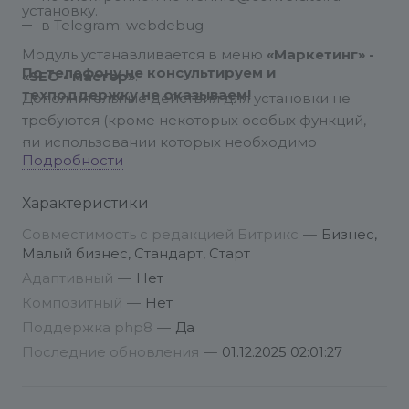
установку.
в Telegram: webdebug
Модуль устанавливается в меню
«Маркетинг» -
По телефону не консультируем и
«SEO - мастер»
.
техподдержку не оказываем!
Дополнительные действия для установки не
требуются (кроме некоторых особых функций,
пи использовании которых необходимо
Подробности
установить PHP-код на сайт, подробнее здесь и
здесь).
Характеристики
В течение
10
дней
после установки вы можете
Совместимость с редакцией Битрикс
—
Бизнес,
бесплатно использовать модуль, без каких-либо
Малый бизнес, Стандарт, Старт
ограничений.
Адаптивный
—
Нет
Композитный
—
Нет
Внимание!
Модуль не умеет решать проблемы
Поддержка php8
—
Да
сайтов. Поэтому, пожалуйста, перед установкой
Последние обновления
—
01.12.2025 02:01:27
модуля проверьте корректную работы фильтра:
чтобы корректно работала установка значений
фильтра и его очистка (и при этом не было