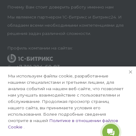
Почему Вам стоит доверить работу именно нам
Мы являемся партнером 1С-Битрикс и Битрикс24. И
обладаем всеми необходимыми компетенциями для
решения задач различной сложности.
Профиль компании на сайтах:
+7 391 204-60-83
Заказать звонок
Мы используем файлы cookie, разработанные
нашими специалистами и третьими лицами, для
info@conversite.ru
анализа событий на нашем веб-сайте, что позволяет
нам улучшать взаимодействие с пользователями и
г. Красноярск, ул. Ладо Кецховели 22а, офис 8-28/1
обслуживание. Продолжая просмотр страниц
нашего сайта, вы принимаете условия его
использования. Более подробные сведения
смотрите в нашей
Политике в отношении файлов
Cookie
.
© 2026 Конверсайт - Разработка и продвижение