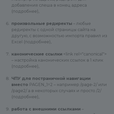
добавления слеша в конец адреса
(подробнее),
произвольные редиректы
– любые
редиректы с одной страницы сайта на
другую, с возможностью импорта правил из
Excel (подробнее),
канонические ссылки
<link rel="canonical">
– настройка канонических ссылок в 1 клик
(подробнее),
ЧПУ для постраничной навигации
вместо
PAGEN_1=2 – например /page-2/ или
/page2/ а в некоторых случаях и просто /2/
(подробнее),
работа с внешними ссылками
–