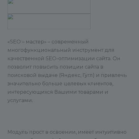
P.S.: все настройки функционала, в т. ч.
включение и отключение отдельных функций
находятся на странице настроек модуля (две
группы настроек: базовые настройки и
настройки для конкретного сайта).
«SEO – мастер» – современный
Что делать после установки?
многофункциональный инструмент для
качественной SEO-оптимизации сайта. Он
позволит повысить позиции сайта в
поисковой выдаче (Яндекс, Гугл) и привлечь
значительно больше целевых клиентов,
интересующихся Вашими товарами и
услугами.
Модуль прост в освоении, имеет интуитивно
Задать вопрос в техническую поддержку Вы