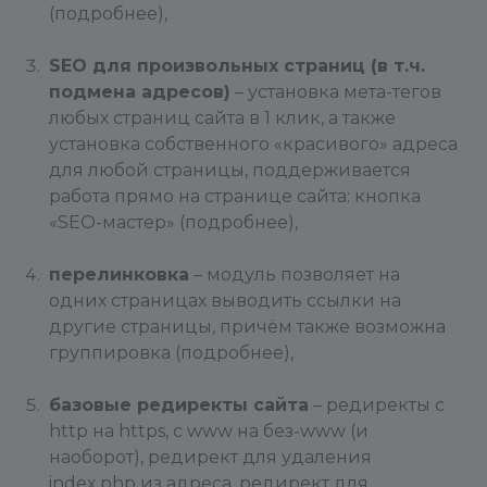
(подробнее),
SEO для произвольных страниц (в т.ч.
подмена адресов)
– установка мета-тегов
любых страниц сайта в 1 клик, а также
установка собственного «красивого» адреса
для любой страницы, поддерживается
работа прямо на странице сайта: кнопка
«SEO-мастер» (подробнее),
перелинковка
– модуль позволяет на
одних страницах выводить ссылки на
другие страницы, причём также возможна
группировка (подробнее),
базовые редиректы сайта
– редиректы с
http на https, с www на без-www (и
наоборот), редирект для удаления
index.php из адреса, редирект для