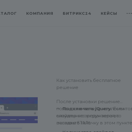
АТАЛОГ
КОМПАНИЯ
БИТРИКС24
КЕЙСЫ
Как установить бесплатное
решение
После установки решение
появится в панели компоненто
Подключить jQuery.
Если
визуального редактора во
слайдер не загружается, то
вкладке STARt.
поставьте галочку в этом пункте