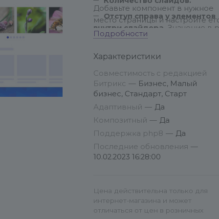
Количество слайдов.
Добавьте компонент в нужное
Отступ справа у элементов
место страницы и настройте его
внутри слайдера.
Значение в p
Подробности
Как вставить компонент на
Показывать стрелки.
страницу
Характеристики
Показывать переключател
слайдов.
Совместимость с редакцией
Настройки компонента:
Битрикс
—
Бизнес, Малый
Автоматическое
бизнес, Стандарт, Старт
переключение слайдов.
Адаптивный
—
Да
Бесконечное зацикливание
Композитный
—
Да
слайдера.
Поддержка php8
—
Да
Источник данных.
Вы может
Последние обновления
—
выбрать папку с фото, указав пу
10.02.2023 16:28:00
к ней, либо использовать
инфоблок.
Цена действительна только для
интернет-магазина и может
отличаться от цен в розничных