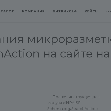
АТАЛОГ
КОМПАНИЯ
БИТРИКС24
КЕЙСЫ
ания микроразмет
Action на сайте на
Полная инструкция для
модуля «INRAISE:
Schema.org/SearchAction»