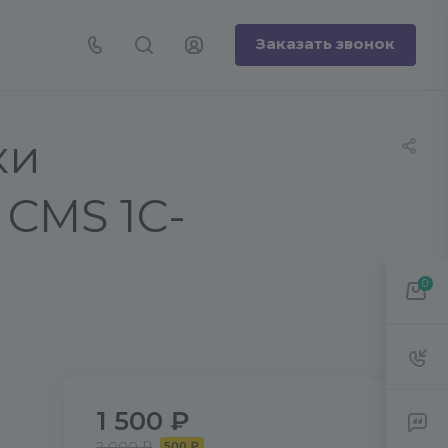
Заказать звонок
ки
 CMS 1С-
0
1 500 ₽
2 000 ₽
500 ₽