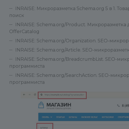
INRAISE: Микроразметка Schema.org 5 в 1. Това
поиск
INRAISE: Schema.org/Product. Микроразметка дл
OfferCatalog
INRAISE: Schema.org/Organization. SEO-микр
INRAISE: Schema.org/Article. SEO-микроразме
INRAISE: Schema.org/BreadcrumbList. SEO-ми
программиста
INRAISE: Schema.org/SearchAction. SEO-микро
программиста