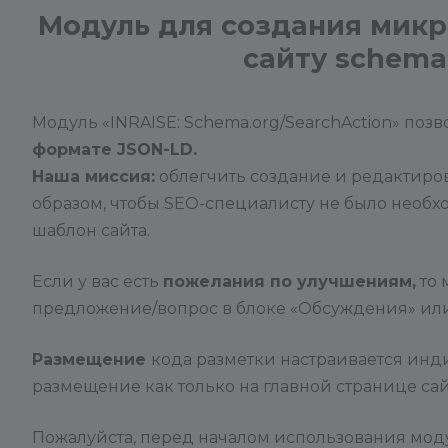
Модуль для создания микр
сайту schema
Модуль «INRAISE: Schema.org/SearchAction» позв
формате JSON-LD.
Наша миссия:
облегчить создание и редактиров
образом, чтобы SEO-специалисту не было необхо
шаблон сайта.
Если у вас есть
пожелания по улучшениям,
то 
предложение/вопрос в блоке «Обсуждения» или н
Размещение
кода разметки настраивается инд
размещение как только на главной странице сайт
Пожалуйста, перед началом использования моду