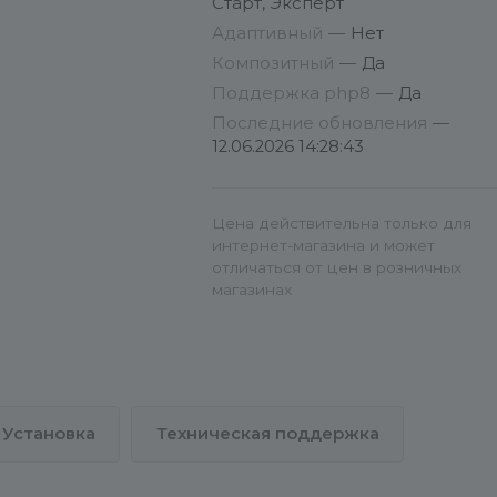
Старт, Эксперт
логин и пароль к
без помощи программиста
Адаптивный
—
Нет
административной панели
сайта.
INRAISE: Schema.org/Article.
Режим работы:
Композитный
—
Да
понедельник — пятница, с 10 до
SEO-микроразметка для статей
Поддержка php8
—
Да
18 по московскому времени.
без помощи программиста
Вс
Последние обновления
—
модули для настройки
12.06.2026 14:28:43
INRAISE:
микроразметки Schema.org:
Schema.org/BreadcrumbList. SE
микроразметка для хлебных
Цена действительна только для
крошек без помощи
интернет-магазина и может
программиста
отличаться от цен в розничных
магазинах
INRAISE:
Schema.org/SearchAction. SEO-
микроразметка для поиска по
сайту без помощи программист
Установка
Техническая поддержка