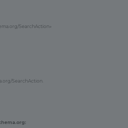
ma.org/SearchAction»
org/SearchAction.
hema.org: