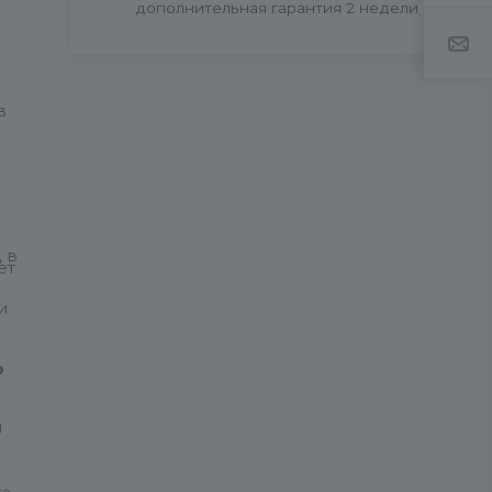
дополнительная гарантия 2 недели
в
, в
ет
и
ю
ы