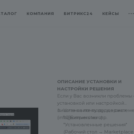
АТАЛОГ
КОМПАНИЯ
БИТРИКС24
КЕЙСЫ
ОПИСАНИЕ УСТАНОВКИ И
НАСТРОЙКИ РЕШЕНИЯ
Если у Вас возникли проблемы 
установкой или настройкой
пишите на почту поддержки
Установите модуль в систем
(info@conversite.ru).
1С-Битрикс на стр.
"Установленные решения"
(Рабочий стол → Marketplace