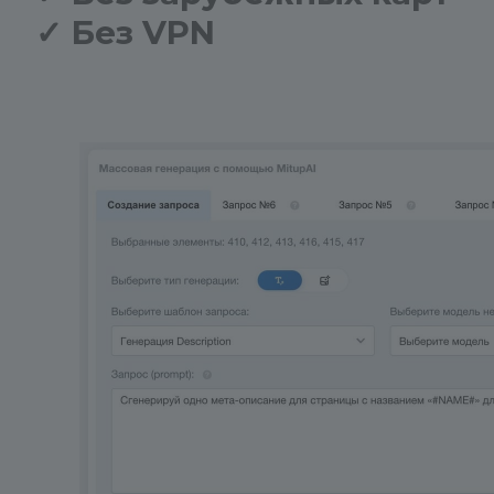
✓
Без VPN