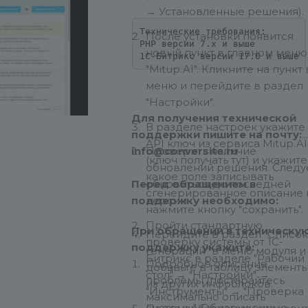
→ Установленные решения).
Технические требования:

После установки появится
PHP версии 7.х и выше

новый пункт в главном меню
1С-Битрикс версии 17.0 и выше
"Mitup.AI". Кликните на пункт 
меню и перейдите в раздел
"Настройки".
Для получения технической
В разделе настроек укажите
поддержки пишите на почту:
API ключ из сервиса Mitup.AI
info@conversite.ru
Проверить наличие
(ключ получать тут) и укажите
обновлений решения. Следу
какое поле записывать
Перед обращением в
обновиться до последней
сгенерированное описание 
поддержку необходимо:
версии
нажмите кнопку "сохранить".
Пройти стандартную
При обращении в техническу
Перейдите в раздел "Список
проверку системы от 1С-
поддержку укажите:
генераций" в меню модуля и
Битрикс в разделе "Рабочий
Подробное описание
добавьте в таблицу элемент
стол" → "Настройки" →
проблемы (постарайтесь
из других инфоблоков.
"Инструменты" → "Проверка
максимально описать