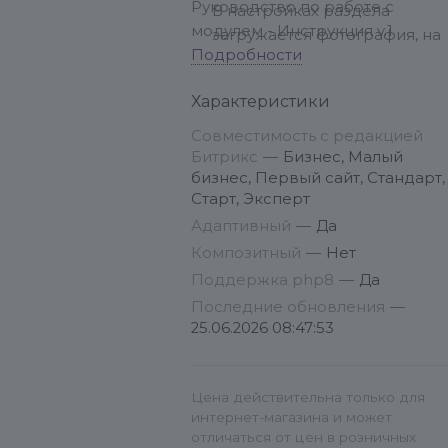
Руководство по работе с
В настройках раздела
модулем - Инструкция v.1
загружается фотография, на
Подробности
которой будут размещаться
метки. Там же отображается
Характеристики
код для вставки на сайт. Вы
размещаете этот код в любо
Совместимость с редакцией
месте вашего сайта, где
Битрикс
—
Бизнес, Малый
бизнес, Первый сайт, Стандарт,
можно использовать HTML
Старт, Эксперт
элементы и после сохранени
Адаптивный
—
Да
на странице сайта будет
загружаться интерактивные
Композитный
—
Нет
метки на фото.
Поддержка php8
—
Да
Последние обновления
—
После, в созданном разделе,
25.06.2026 08:47:53
создайте элемент, который и
будет являться меткой на фот
Задайте у данного элемента
Цена действительна только для
интернет-магазина и может
все необходимые значения 
отличаться от цен в розничных
параметры (координаты,