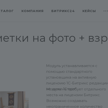
АТАЛОГ
КОМПАНИЯ
БИТРИКС24
КЕЙСЫ
етки на фото + вз
Модуль устанавливается с
помощью стандартного
установщика на активную
лицензию 1С-Битрикс редакци
не ниже "Старт".
Модуль не требует отдельного
места на лицензии Битрикс.
Возможно создавать
неограниченное количество