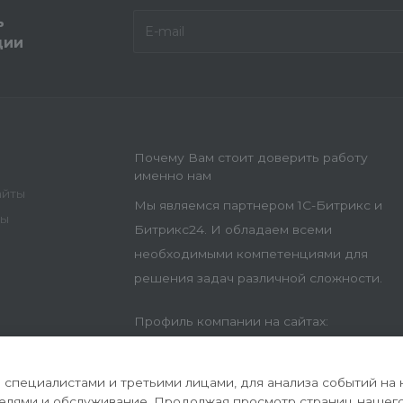
ь
ции
Почему Вам стоит доверить работу
именно нам
айты
Мы являемся партнером 1С-Битрикс и
ны
Битрикс24. И обладаем всеми
необходимыми компетенциями для
решения задач различной сложности.
Профиль компании на сайтах:
специалистами и третьими лицами, для анализа событий на 
телями и обслуживание. Продолжая просмотр страниц нашего