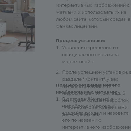
интерактивных изображений с
метками и использовать их на
любом сайте, который создан в
рамках лицензии.
Процесс установки:
Установите решение из
официального магазина
маркетплейс.
После успешной установки, 
разделе "Контент", у вас
Процесс создания нового
появляется новый тип
изображения с метками:
инфоблоков - Инфоград. В
В разделе "Контент" в
нем будет создан инфоблок
инфоблоке "Маркеры"
"Маркеры" с заполненными
создайте раздел и назовите
демо-данными.
его по названию
интерактивного изображени