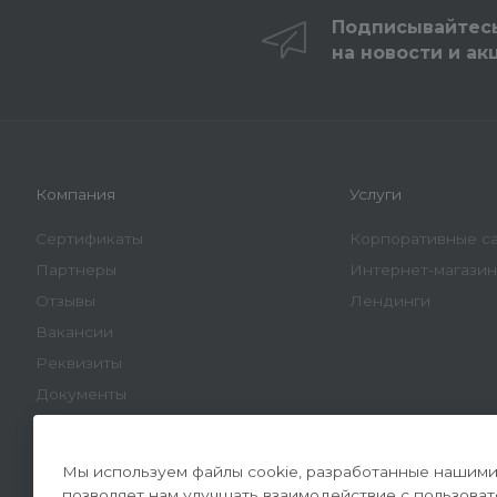
Подписывайтес
на новости и ак
Компания
Услуги
Сертификаты
Корпоративные с
Партнеры
Интернет-магази
Отзывы
Лендинги
Вакансии
Реквизиты
Документы
Мы используем файлы cookie, разработанные нашими 
позволяет нам улучшать взаимодействие с пользова