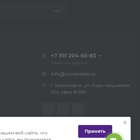
+7 391 204-60-83
Заказать звонок
info@conversite.ru
г. Красноярск, ул. Ладо Кецховели
22а, офис 8-28/1
Принять
нашем веб-сайте, что
 сайта, вы принимаете