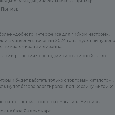
изводителя Медицинская мебель - Пример
- Пример
 более удобного интерфейса для гибкой настройки
были выявлены в течении 2024 года. Будет выпущен
е по кастомизации дизайна.
мизации решения через административный раздел
торый будет работать только с торговым каталогом 
"). Будет базово адаптирован под корзину Битрикс
ов интернет-магазинов из магазина Битрикса.
ок на базе Яндекс карт.