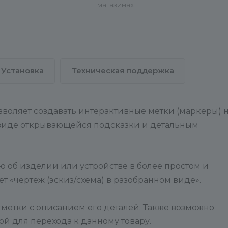
магазинах
заголовки и др.). Для пример
вы можете смотреть
настройки элементов в демо
данных.
Установка
Техническая поддержка
зволяет создавать интерактивные метки (маркеры) 
 виде открывающейся подсказки и детальным
 об изделии или устройстве в более простом и
 «чертёж (эскиз/схема) в разобранном виде».
тметки с описанием его деталей. Также возможно
ой для перехода к данному товару.