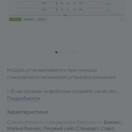
Модуль устанавливается при помощи
стандартного механизма установки решений.
1. В настройках инфоблока создайте свойство
типа строка.
Подробности
2. Добавтье новый элемент для каждого ролика и
Характеристики
вставьте в созданное вами свойство ссылку на
ролик на YouTube.
Совместимость с редакцией Битрикс
—
Бизнес,
Ссылка может быть вида
Малый бизнес, Первый сайт, Стандарт, Старт,