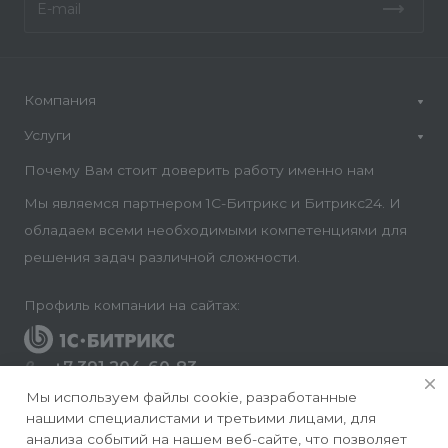
Компания
Услуги
Почему Вам стоит доверить работу именно нам
Мы являемся партнером 1С-Битрикс и Битрикс24. И
обладаем всеми необходимыми компетенциями для
решения задач различной сложности.
Профиль компании на сайтах:
+7 391 204-60-83
Заказать звонок
Мы используем файлы cookie, разработанные
нашими специалистами и третьими лицами, для
info@conversite.ru
анализа событий на нашем веб-сайте, что позволяет