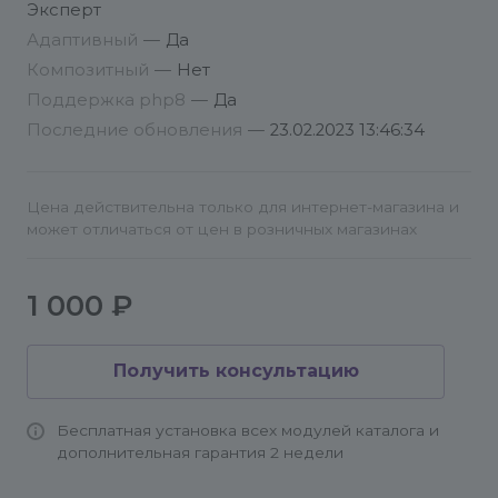
https://www.youtube.com/watch?v=I1mCKgMjZNQ
Эксперт
или коротка https://youtu.be/I1mCKgMjZNQ
Адаптивный
—
Да
3. Разместите на странице компонент "YouTube
Композитный
—
Нет
галерея". Компонент можно найти в дереве
Поддержка php8
—
Да
компонентов:
Последние обновления
—
23.02.2023 13:46:34
ISMAGIN > YouTube галерея
4. В настройках компонента выберите инфоблок
и укажите ваше свойство со ссылкой на YouTube.
Цена действительна только для интернет-магазина и
А также подключите Jquery при необходимости.
может отличаться от цен в розничных магазинах
По всем вопросам и пожеланиям обращайтесь в
нашу техподдержку.
1 000 ₽
info@conversite.ru
Получить консультацию
Бесплатная установка всех модулей каталога и
дополнительная гарантия 2 недели